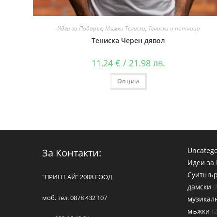
Идеи за Подарък
,
Мъжки Тениски
,
Тениски и потници
Тениска Черен дявол
11,24
€
/ 21.98 лв.
Опции
Uncatego
За Контакти:
Идеи за
Суитшъ
"ПРИНТ АЙ" 2008 ЕООД
дамски
моб. тел: 0878 432 107
музикал
мъжки