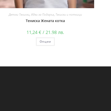
Детски Тениски
,
Идеи за Подарък
,
Тениски и потници
Тениска Жената котка
11,24
€
/ 21.98 лв.
Опции