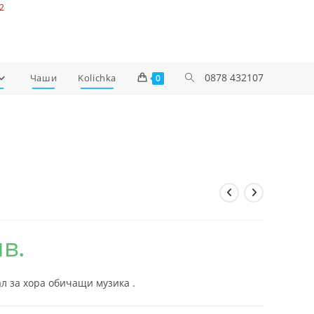
2
0878 432107
Чаши
Kolichka
0
лв.
л за хора обичащи музика .