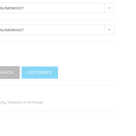
възможност
възможност
ИЧКАТА
CUSTOMIZE
ски
,
Тениски и потници