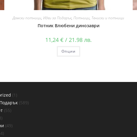
Дамски потници
,
Идеи за Подарък
,
Потници
,
Тениски и потници
Потник Влюбени динозаври
11,24
€
/ 21.98 лв.
Опции
rized
1
 Подарък
589
рт
55
8
ни
49
24