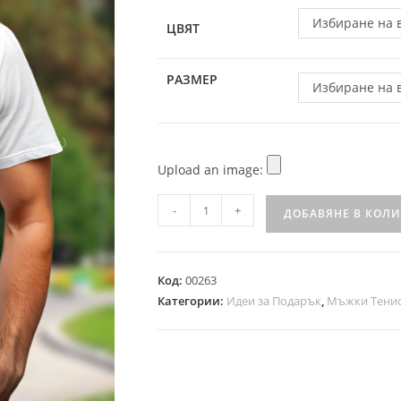
Избиране на 
ЦВЯТ
РАЗМЕР
Избиране на 
Upload an image:
-
+
ДОБАВЯНЕ В КОЛ
Код:
00263
Категории:
Идеи за Подарък
,
Мъжки Тени