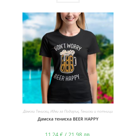
Дамски Тениски
,
Идеи за Подарък
,
Тениски и потници
Дамска тениска BEER HAPPY
11,24
€
/ 21.98 лв.