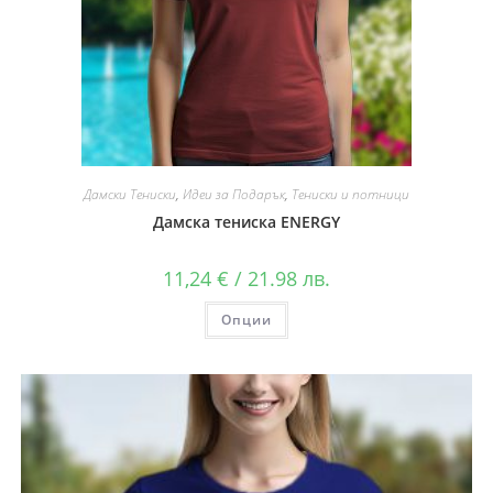
Дамски Тениски
,
Идеи за Подарък
,
Тениски и потници
Дамска тениска ENERGY
11,24
€
/ 21.98 лв.
Опции