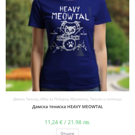
Дамски Тениски
,
Идеи за Подарък
,
Музикални
,
Тениски и потници
Дамска тениска HEAVY MEOWTAL
11,24
€
/ 21.98 лв.
Опции