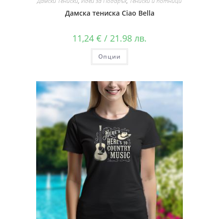
Дамски Тениски
,
Идеи за Подарък
,
Тениски и потници
Дамска тениска Ciao Bella
11,24
€
/ 21.98 лв.
Опции