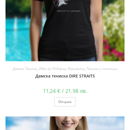
Дамски Тениски
,
Идеи за Подарък
,
Музикални
,
Тениски и потници
Дамска тениска DIRE STRAITS
11,24
€
/ 21.98 лв.
Опции