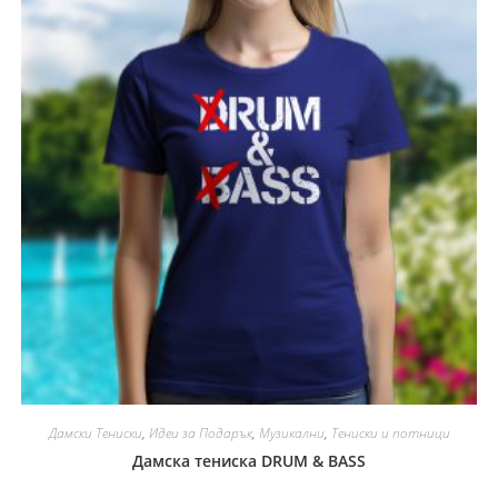
Дамски Тениски
,
Идеи за Подарък
,
Музикални
,
Тениски и потници
Дамска тениска DRUM & BASS