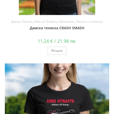
Дамски Тениски
,
Идеи за Подарък
,
Музикални
,
Тениски и потници
Дамска тениска CRASH SMASH
11,24
€
/ 21.98 лв.
Опции