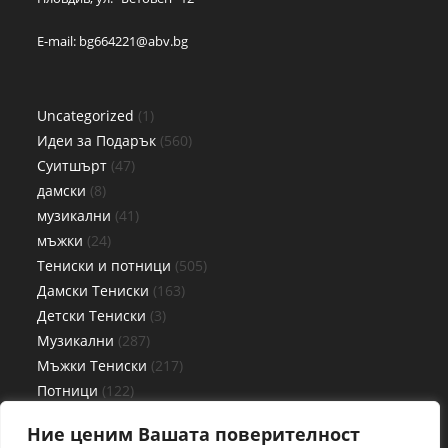
E-mail:
bg664221@abv.bg
Uncategorized
1
Идеи за Подарък
560
Суитшърт
47
дамски
8
музикални
41
мъжки
24
Тениски и потници
505
Дамски Тениски
163
Детски Тениски
3
Музикални
287
Мъжки Тениски
217
Потници
122
Дамски потници
56
Ние ценим Вашата поверителност
Детски потници
3