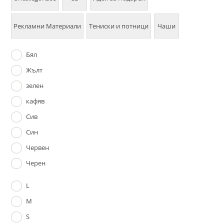
Рекламни Материали
Тениски и потници
Чаши
Бял
Жълт
зелен
кафяв
Сив
Син
Червен
Черен
L
M
S