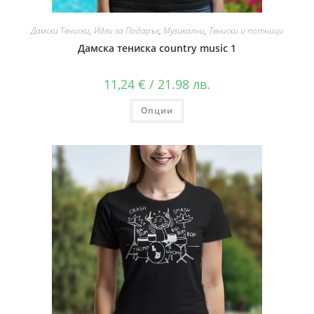
Дамски Тениски
,
Идеи за Подарък
,
Музикални
,
Тениски и потници
Дамска тениска country music 1
11,24
€
/ 21.98 лв.
Опции