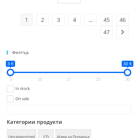
1
2
3
4
…
45
46
47
Филтър
3 €
30 €
3
10
17
23
30
In stock
On sale
Категории продукти
Uncategorized
CD
Идеи за Подарък