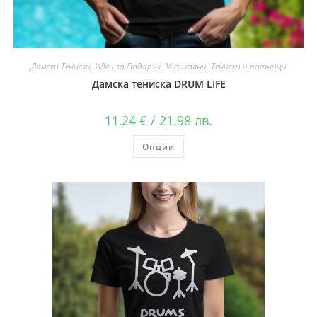
Дамски Тениски
,
Идеи за Подарък
,
Музикални
,
Тениски и потници
Дамска тениска DRUM LIFE
11,24
€
/ 21.98 лв.
Опции