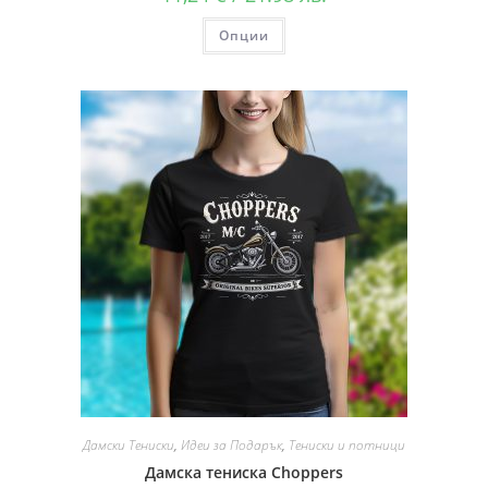
Опции
Дамски Тениски
,
Идеи за Подарък
,
Тениски и потници
Дамска тениска Choppers