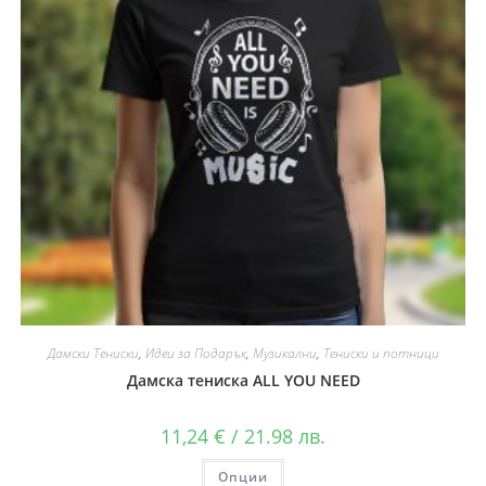
Дамски Тениски
,
Идеи за Подарък
,
Музикални
,
Тениски и потници
Дамска тениска ALL YOU NEED
11,24
€
/ 21.98 лв.
Опции