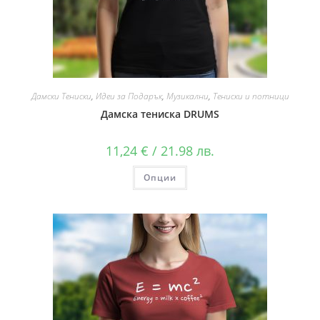
Дамски Тениски
,
Идеи за Подарък
,
Музикални
,
Тениски и потници
Дамска тениска DRUMS
11,24
€
/ 21.98 лв.
Опции