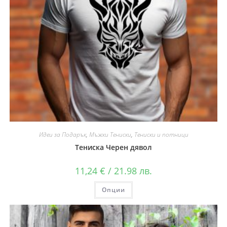
Идеи за Подарък
,
Мъжки Тениски
,
Тениски и потници
Тениска Черен дявол
11,24
€
/ 21.98 лв.
Опции