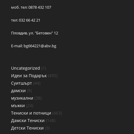
моб. тел: 0878 432 107
тел: 032 66 42 21
Пловдив, ул. "Бетовен" 12
E-mail:
bg664221@abv.bg
Uncategorized
1
Идеи за Подарък
495
Суитшърт
44
дамски
8
музикални
38
мъжки
24
Тениски и потници
463
Дамски Тениски
148
Детски Тениски
3