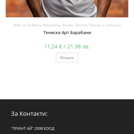
Идеи за Подарък
,
Музикални
,
Мъжки Тениски
,
Тениски и потници
Тениска Арт Барабани
11,24
€
/ 21.98 лв.
Опции
За Контакти:
"ПРИНТ АЙ" 2008 ЕООД