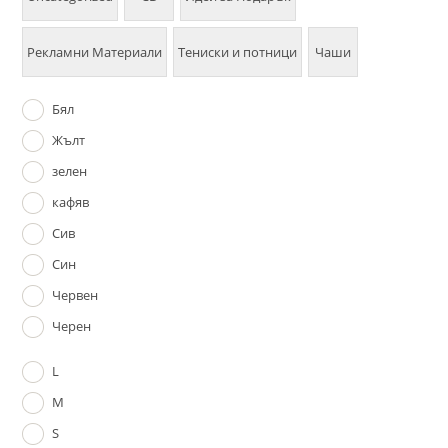
Рекламни Материали
Тениски и потници
Чаши
Бял
Жълт
зелен
кафяв
Сив
Син
Червен
Черен
L
M
S