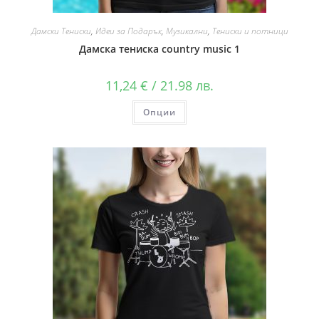
Дамски Тениски
,
Идеи за Подарък
,
Музикални
,
Тениски и потници
Дамска тениска country music 1
11,24
€
/ 21.98 лв.
Опции