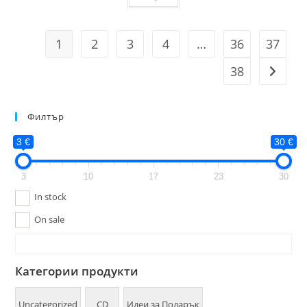
1
2
3
4
…
36
37
38
Филтър
3 €
30 €
3
10
17
23
30
In stock
On sale
Категории продукти
Uncategorized
CD
Идеи за Подарък