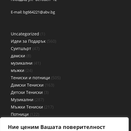
E-mail:
bg664221@abv.bg
Uncategorized
1
Идеи за Подарък
560
Суитшърт
47
дамски
8
музикални
41
мъжки
24
Тениски и потници
505
Дамски Тениски
163
Детски Тениски
3
Музикални
287
Мъжки Тениски
217
Потници
122
Дамски потници
56
Ние ценим Вашата поверителност
Детски потници
3