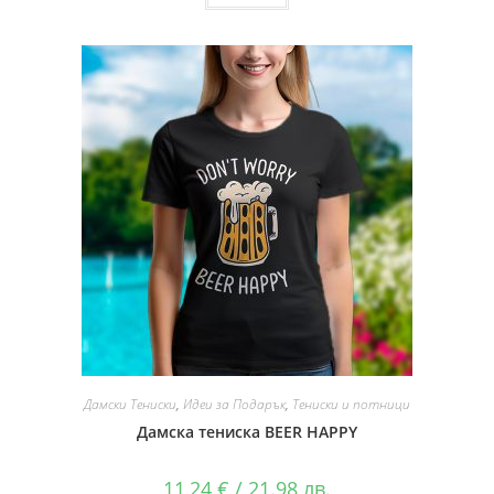
Дамски Тениски
,
Идеи за Подарък
,
Тениски и потници
Дамска тениска BEER HAPPY
11,24
€
/ 21.98 лв.