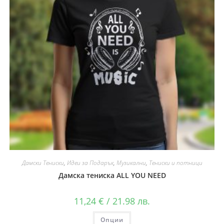
Дамски Тениски
,
Идеи за Подарък
,
Музикални
,
Тениски и потници
Дамска тениска ALL YOU NEED
11,24
€
/ 21.98 лв.
Опции