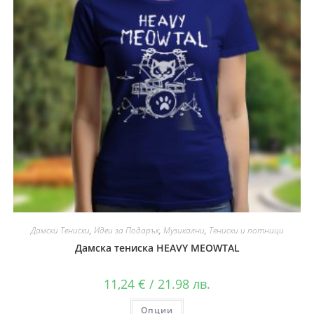
Дамски Тениски
,
Идеи за Подарък
,
Музикални
,
Тениски и потници
Дамска тениска HEAVY MEOWTAL
11,24
€
/ 21.98 лв.
Опции