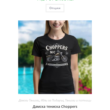
Опции
Дамски Тениски
,
Идеи за Подарък
,
Тениски и потници
Дамска тениска Choppers