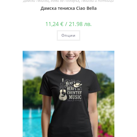
Дамски Тениски
,
Идеи за Подарък
,
Тениски и потници
Дамска тениска Ciao Bella
11,24
€
/ 21.98 лв.
Опции