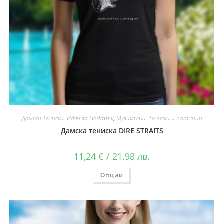
Дамски Тениски
,
Идеи за Подарък
,
Музикални
,
Тениски и потници
Дамска тениска DIRE STRAITS
11,24
€
/ 21.98 лв.
Опции