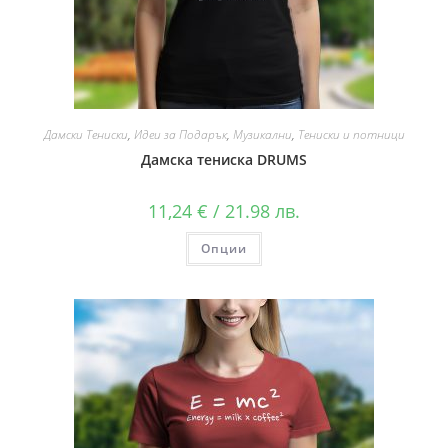
Дамски Тениски
,
Идеи за Подарък
,
Музикални
,
Тениски и потници
Дамска тениска DRUMS
11,24
€
/ 21.98 лв.
Опции