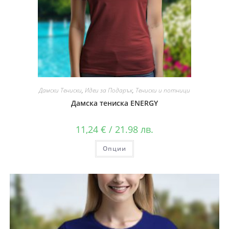
Дамски Тениски
,
Идеи за Подарък
,
Тениски и потници
Дамска тениска ENERGY
11,24
€
/ 21.98 лв.
Опции