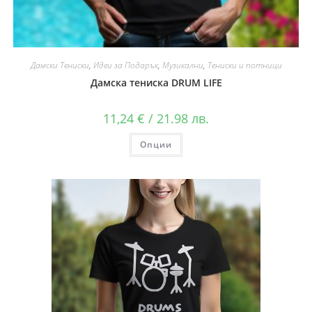
Дамски Тениски
,
Идеи за Подарък
,
Музикални
,
Тениски и потници
Дамска тениска DRUM LIFE
11,24
€
/ 21.98 лв.
Опции