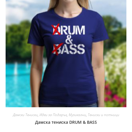
Дамски Тениски
,
Идеи за Подарък
,
Музикални
,
Тениски и потници
Дамска тениска DRUM & BASS