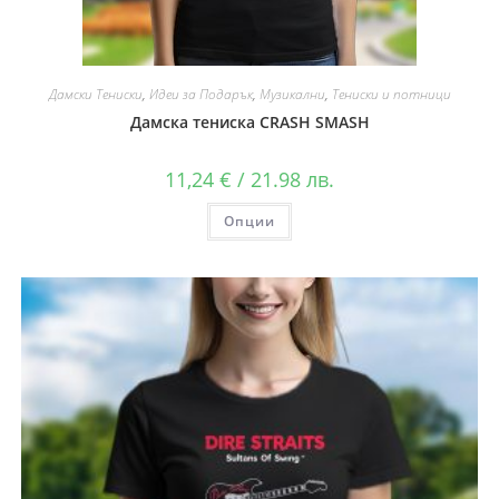
Дамски Тениски
,
Идеи за Подарък
,
Музикални
,
Тениски и потници
Дамска тениска CRASH SMASH
11,24
€
/ 21.98 лв.
Опции