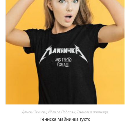
Дамски Тениски
,
Идеи за Подарък
,
Тениски и потници
Тениска Майничка густо