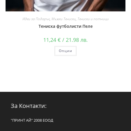
Идеи за Подарък
,
Мъжки Тениски
,
Тениски и потници
Тениска футболисти Пеле
11,24
€
/ 21.98 лв.
Опции
За Контакти:
"ПРИНТ АЙ" 2008 ЕООД