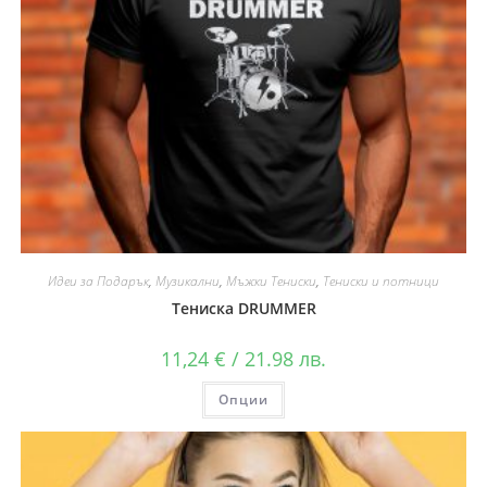
Идеи за Подарък
,
Музикални
,
Мъжки Тениски
,
Тениски и потници
Тениска DRUMMER
11,24
€
/ 21.98 лв.
Опции