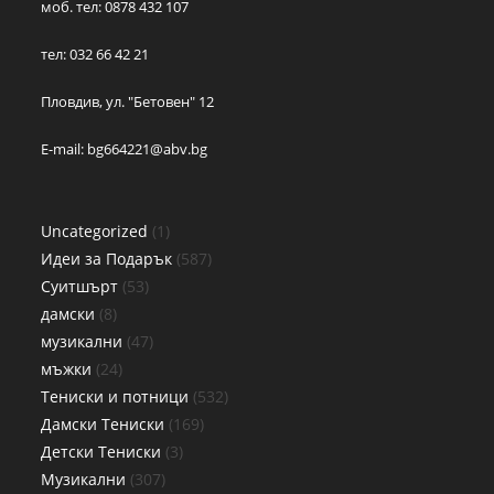
моб. тел: 0878 432 107
тел: 032 66 42 21
Пловдив, ул. "Бетовен" 12
E-mail:
bg664221@abv.bg
Uncategorized
1
Идеи за Подарък
587
Суитшърт
53
дамски
8
музикални
47
мъжки
24
Тениски и потници
532
Дамски Тениски
169
Детски Тениски
3
Музикални
307