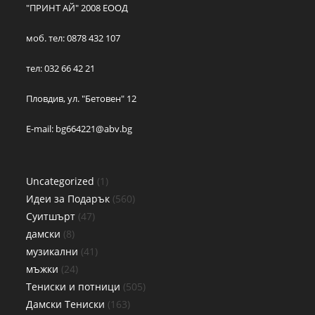
"ПРИНТ АЙ" 2008 ЕООД
моб. тел: 0878 432 107
тел: 032 66 42 21
Пловдив, ул. "Бетовен" 12
E-mail:
bg664221@abv.bg
Uncategorized
1
Идеи за Подарък
560
Суитшърт
47
дамски
8
музикални
41
мъжки
24
Тениски и потници
505
Дамски Тениски
163