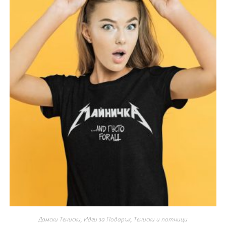
Дамски Тениски
,
Идеи за Подарък
,
Тениски и потници