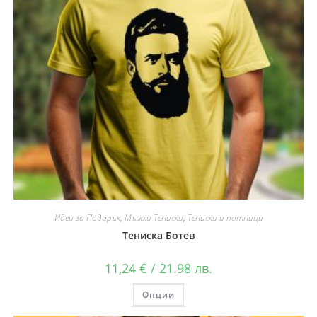
Идеи за Подарък
,
Мъжки Тениски
,
Тениски и потници
Тениска Ботев
11,24
€
/ 21.98 лв.
Опции