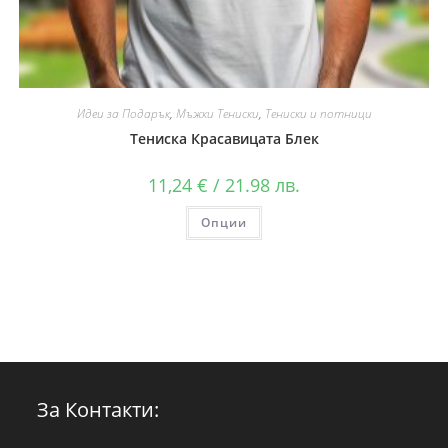
Идеи за Подарък
,
Мъжки Тениски
,
Тениски и потници
Тениска Красавицата Блек
11,24
€
/ 21.98 лв.
Опции
За Контакти: