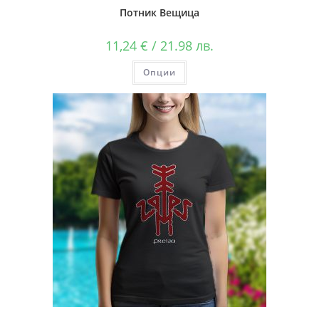
Потник Вещица
11,24
€
/ 21.98 лв.
Опции