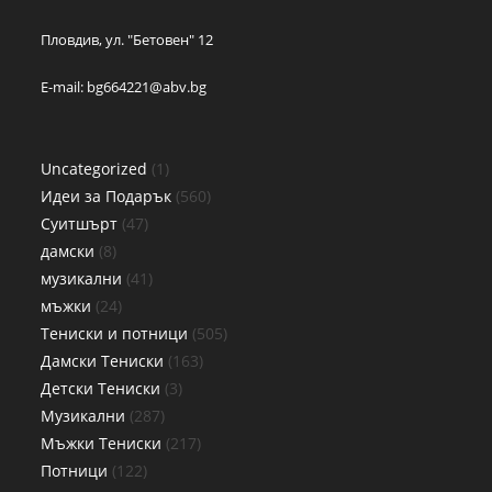
Пловдив, ул. "Бетовен" 12
E-mail:
bg664221@abv.bg
Uncategorized
1
Идеи за Подарък
560
Суитшърт
47
дамски
8
музикални
41
мъжки
24
Тениски и потници
505
Дамски Тениски
163
Детски Тениски
3
Музикални
287
Мъжки Тениски
217
Потници
122