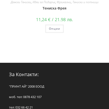
Дамски Тениски
,
Идеи за Подарък
,
Музикални
,
Тениски и потници
Тениска Фрея
11,24
€
/ 21.98 лв.
Опции
За Контакти:
"ПРИНТ АЙ" 2008 ЕООД
моб. тел: 0878 432 107
тел: 032 66 42 21