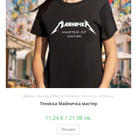
Дамски Тениски
,
Идеи за Подарък
,
Тениски и потници
Тениска Майничка мастер
11,24
€
/ 21.98 лв.
Опции