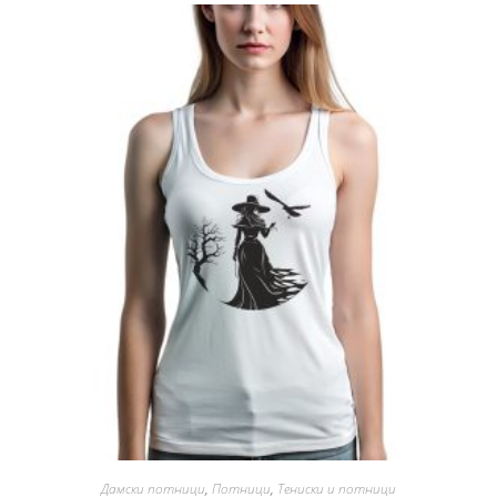
Дамски потници
,
Потници
,
Тениски и потници