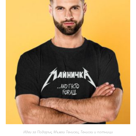
Идеи за Подарък
,
Мъжки Тениски
,
Тениски и потници