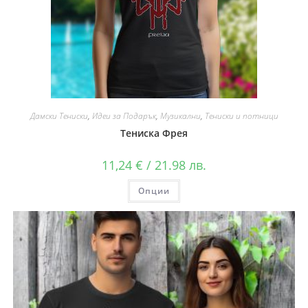
Дамски Тениски
,
Идеи за Подарък
,
Музикални
,
Тениски и потници
Тениска Фрея
11,24
€
/ 21.98 лв.
Опции