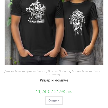
Дамски Тениски
,
Детски Тениски
,
Идеи за Подарък
,
Мъжки Тениски
,
Тениски
и потници
Рицар и момиче
11,24
€
/ 21.98 лв.
Опции