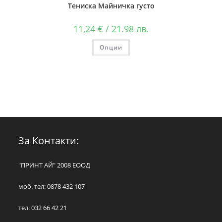
Тениска Майничка густо
11,24
€
/ 21.98 лв.
Опции
За Контакти:
"ПРИНТ АЙ" 2008 ЕООД
моб. тел: 0878 432 107
тел: 032 66 42 21