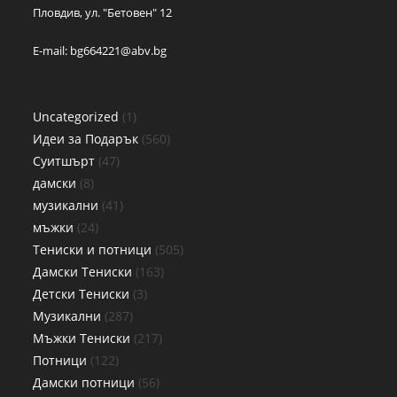
Пловдив, ул. "Бетовен" 12
E-mail:
bg664221@abv.bg
Uncategorized
1
Идеи за Подарък
560
Суитшърт
47
дамски
8
музикални
41
мъжки
24
Тениски и потници
505
Дамски Тениски
163
Детски Тениски
3
Музикални
287
Мъжки Тениски
217
Потници
122
Дамски потници
56