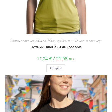
Дамски потници
,
Идеи за Подарък
,
Потници
,
Тениски и потници
Потник Влюбени динозаври
11,24
€
/ 21.98 лв.
Опции