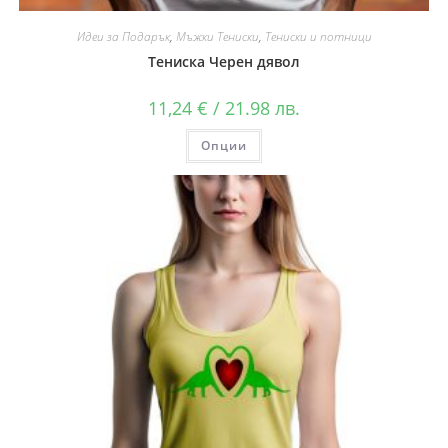
Идеи за Подарък
,
Мъжки Тениски
,
Тениски и потници
Тениска Черен дявол
11,24
€
/ 21.98 лв.
Опции