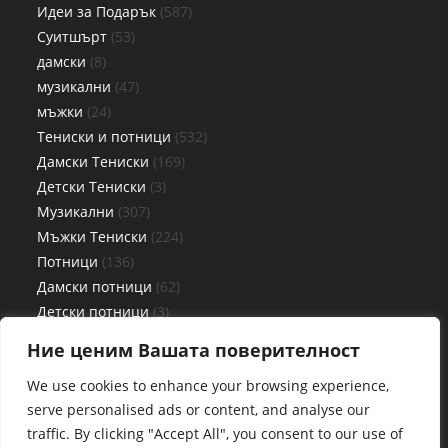
Идеи за Подарък
587
Суитшърт
53
дамски
8
музикални
47
мъжки
24
Тениски и потници
532
Дамски Тениски
169
Детски Тениски
3
Музикални
307
Мъжки Тениски
224
Потници
136
Дамски потници
62
Детски потници
3
Мъжки потници
71
Ние ценим Вашата поверителност
Чаши
27
We use cookies to enhance your browsing experience,
serve personalised ads or content, and analyse our
traffic. By clicking "Accept All", you consent to our use of