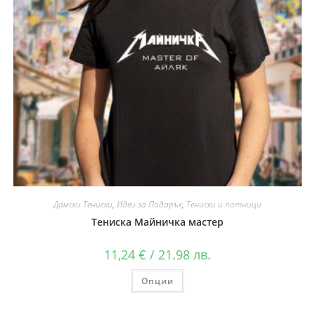
Дамски Тениски
,
Идеи за Подарък
,
Тениски и потници
Тениска Майничка мастер
11,24
€
/ 21.98 лв.
Опции