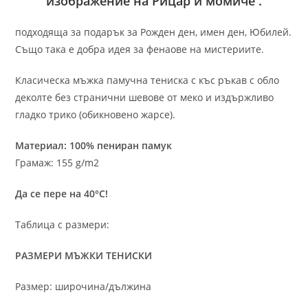
изображение на Рицар и момиче .
подходяща за подарък за Рожден ден, имен ден, Юбилей.
Също така е добра идея за фенаове на мистериите.
Класическа мъжка памучна тениска с къс ръкав с обло
деколте без странични шевове от меко и издържливо
гладко трико (обикновено жарсе).
Материал: 100% пениран памук
Грамаж: 155 g/m2
Да се пере на 40°C!
Таблица с размери:
РАЗМЕРИ МЪЖКИ ТЕНИСКИ
Размер: широчина/дължина