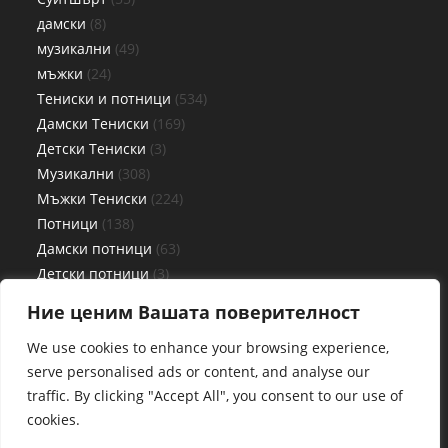
дамски
8
музикални
49
мъжки
24
Тениски и потници
534
Дамски Тениски
169
Детски Тениски
3
Музикални
308
Мъжки Тениски
224
Потници
138
Дамски потници
63
Детски потници
3
Мъжки потници
72
Ние ценим Вашата поверителност
Чаши
27
We use cookies to enhance your browsing experience,
serve personalised ads or content, and analyse our
traffic. By clicking "Accept All", you consent to our use of
cookies.