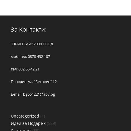
За Контакти:
"ПРИНТ АЙ" 2008 ЕООД
моб. тел: 0878 432 107
тел: 032 66 42 21
Пловдив, ул. "Бетовен" 12
E-mail:
bg664221@abv.bg
Uncategorized
1
Идеи за Подарък
589
Суитшърт
55