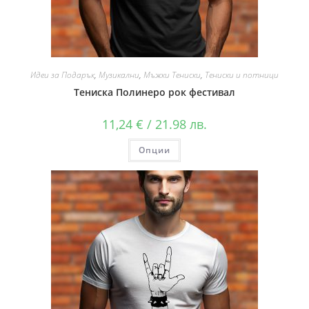
Идеи за Подарък
,
Музикални
,
Мъжки Тениски
,
Тениски и потници
Тениска Полинеро рок фестивал
11,24
€
/ 21.98 лв.
Опции