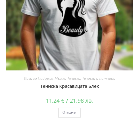
Идеи за Подарък
,
Мъжки Тениски
,
Тениски и потници
Тениска Красавицата Блек
11,24
€
/ 21.98 лв.
Опции