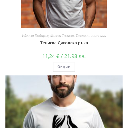
Идеи за Подарък
,
Мъжки Тениски
,
Тениски и потници
Тениска Дяволска ръка
11,24
€
/ 21.98 лв.
Опции