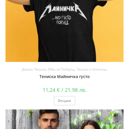
Дамски Тениски
,
Идеи за Подарък
,
Тениски и потници
Тениска Майничка густо
11,24
€
/ 21.98 лв.
Опции