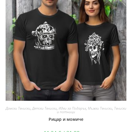
Дамски Тениски
,
Детски Тениски
,
Идеи за Подарък
,
Мъжки Тениски
,
Тениски
и потници
Рицар и момиче