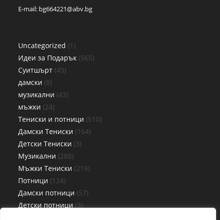
E-mail:
bg664221@abv.bg
Uncategorized
1
Идеи за Подарък
565
Суитшърт
49
дамски
8
музикални
43
мъжки
24
Тениски и потници
510
Дамски Тениски
164
Детски Тениски
3
Музикални
288
Мъжки Тениски
219
Потници
124
Дамски потници
57
Детски потници
3
Мъжки потници
64