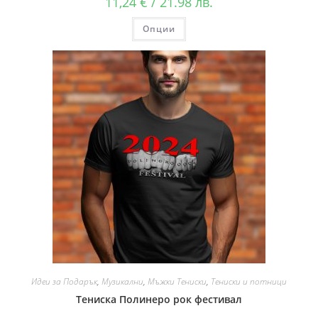
11,24
€
/ 21.98 лв.
Опции
Идеи за Подарък
,
Музикални
,
Мъжки Тениски
,
Тениски и потници
Тениска Полинеро рок фестивал