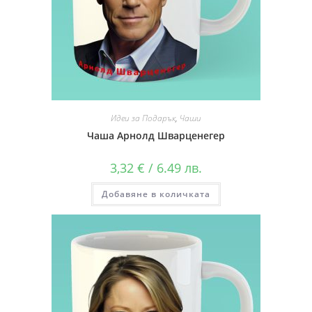
Идеи за Подарък
,
Чаши
Чаша Арнолд Шварценегер
3,32
€
/ 6.49 лв.
Добавяне в количката