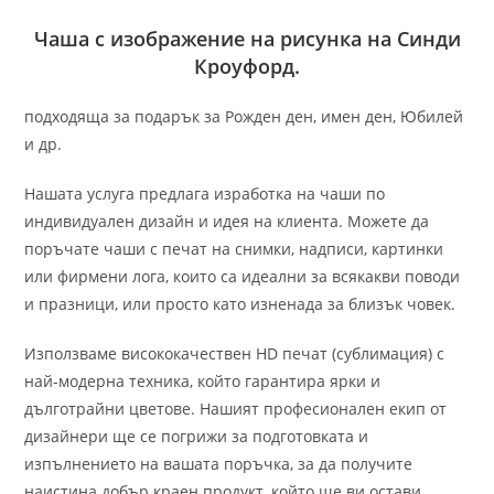
Чаша с изображение на рисунка на Синди
Кроуфорд.
подходяща за подарък за Рожден ден, имен ден, Юбилей
и др.
Нашата услуга предлага изработка на чаши по
индивидуален дизайн и идея на клиента. Можете да
поръчате чаши с печат на снимки, надписи, картинки
или фирмени лога, които са идеални за всякакви поводи
и празници, или просто като изненада за близък човек.
Използваме висококачествен HD печат (сублимация) с
най-модерна техника, който гарантира ярки и
дълготрайни цветове. Нашият професионален екип от
дизайнери ще се погрижи за подготовката и
изпълнението на вашата поръчка, за да получите
наистина добър краен продукт, който ще ви остави