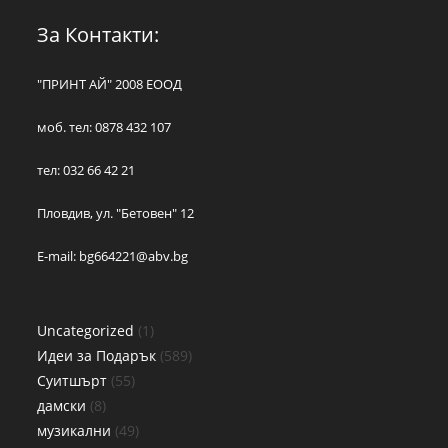
За Контакти:
"ПРИНТ АЙ" 2008 ЕООД
моб. тел: 0878 432 107
тел: 032 66 42 21
Пловдив, ул. "Бетовен" 12
E-mail:
bg664221@abv.bg
Uncategorized
1
Идеи за Подарък
589
Суитшърт
55
дамски
8
музикални
49