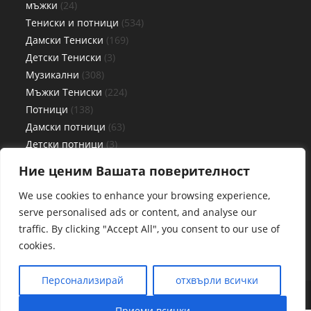
мъжки
24
Тениски и потници
534
Дамски Тениски
169
Детски Тениски
3
Музикални
308
Мъжки Тениски
224
Потници
138
Дамски потници
63
Детски потници
3
Мъжки потници
72
Ние ценим Вашата поверителност
Чаши
27
We use cookies to enhance your browsing experience,
serve personalised ads or content, and analyse our
traffic. By clicking "Accept All", you consent to our use of
cookies.
Персонализирай
отхвърли всички
Web By www.pcplovdiv.com
Приеми всички