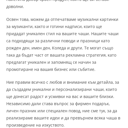
доволни.
Освен това, можем да отпечатваме музикални картинки
за музиканти, както и готини надписи, които ще
придадат уникален стил на вашите чаши. Нашите чаши
са подходящи за различни поводи и празници като
рожден ден, имен ден, Коледа и други. Те могат също
така да бъдат част от вашата рекламна стратегия, като
предлагат уникален и запомнящ се начин за
промотиране на вашия бизнес или събитие.
Ние правим всичко с любов и внимание към детайла, за
да създадем уникални и персонализирани чаши, които
ще донесат радост и усмивки на вас и вашите близки.
Независимо дали става въпрос за фирмен подарък,
личен празник или специален повод, ние сме тук, за да
реализираме вашите идеи и да превърнем всяка чаша в
произведение на изкуството.