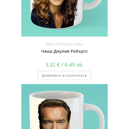
Идеи за Подарък
,
Чаши
Чаша Джулия Робъртс
3,32
€
/ 6.49 лв.
Добавяне в количката