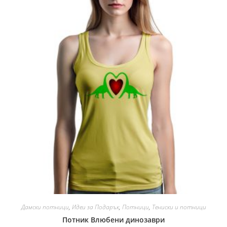
Дамски потници
,
Идеи за Подарък
,
Потници
,
Тениски и потници
Потник Влюбени динозаври