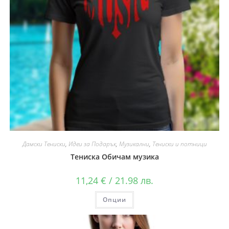
Дамски Тениски
,
Идеи за Подарък
,
Музикални
,
Тениски и потници
Тениска Обичам музика
11,24
€
/ 21.98 лв.
Опции