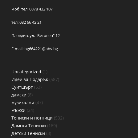
моб. тел: 0878 432 107
тел: 032 66 42 21
Пловдив, ул. "Бетовен" 12
E-mail:
bg664221@abv.bg
Uncategorized
1
Идеи за Подарък
587
Суитшърт
53
дамски
8
музикални
47
мъжки
24
Тениски и потници
532
Дамски Тениски
169
Детски Тениски
3