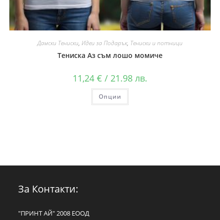
Дамски Тениски
,
Идеи за Подарък
,
Тениски и потници
Тениска Аз съм лошо момиче
11,24
€
/ 21.98 лв.
Опции
За Контакти:
"ПРИНТ АЙ" 2008 ЕООД