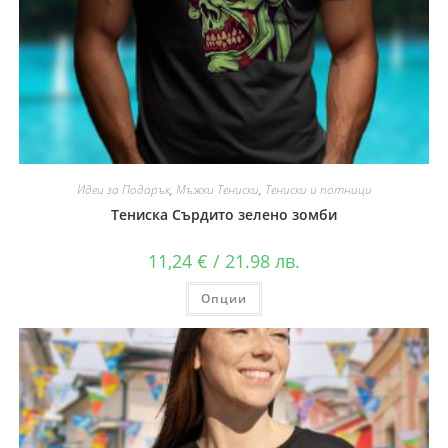
Идеи за Подарък
,
Мъжки Тениски
,
Тениски и потници
Тениска Сърдито зелено зомби
11,24
€
/ 21.98 лв.
Опции