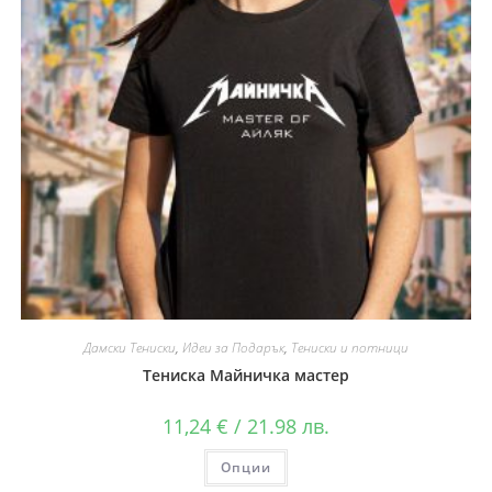
Дамски Тениски
,
Идеи за Подарък
,
Тениски и потници
Тениска Майничка мастер
11,24
€
/ 21.98 лв.
Опции