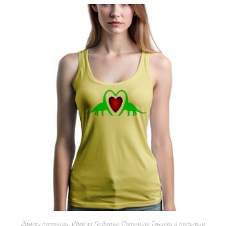
Дамски потници
,
Идеи за Подарък
,
Потници
,
Тениски и потници