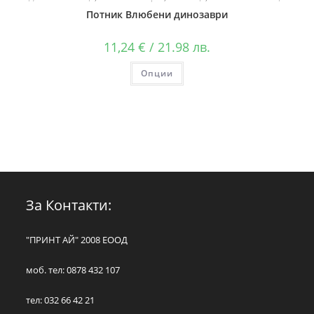
Потник Влюбени динозаври
11,24
€
/ 21.98 лв.
Опции
За Контакти:
"ПРИНТ АЙ" 2008 ЕООД
моб. тел: 0878 432 107
тел: 032 66 42 21