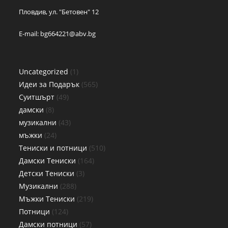
Пловдив, ул. "Бетовен" 12
E-mail:
bg664221@abv.bg
Uncategorized
1
Идеи за Подарък
565
Суитшърт
49
дамски
8
музикални
43
мъжки
24
Тениски и потници
510
Дамски Тениски
164
Детски Тениски
3
Музикални
288
Мъжки Тениски
219
Потници
124
Дамски потници
57