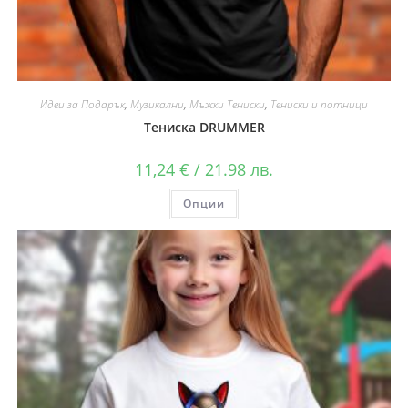
Идеи за Подарък
,
Музикални
,
Мъжки Тениски
,
Тениски и потници
Тениска DRUMMER
11,24
€
/ 21.98 лв.
Опции