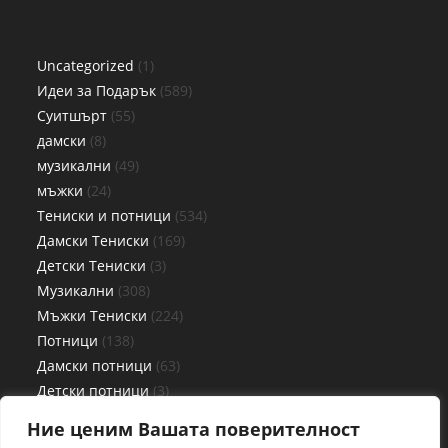
Uncategorized
1
Идеи за Подарък
589
Суитшърт
55
дамски
8
музикални
49
мъжки
24
Тениски и потници
534
Дамски Тениски
169
Детски Тениски
3
Музикални
308
Мъжки Тениски
224
Потници
138
Дамски потници
63
Детски потници
3
Мъжки потници
72
Ние ценим Вашата поверителност
Чаши
27