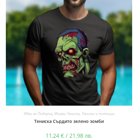
Идеи за Подарък
,
Мъжки Тениски
,
Тениски и потници
Тениска Сърдито зелено зомби
11,24
€
/ 21.98 лв.