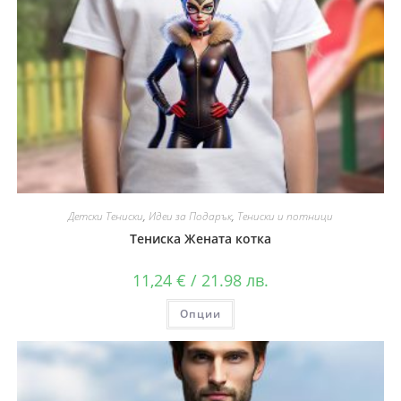
Детски Тениски
,
Идеи за Подарък
,
Тениски и потници
Тениска Жената котка
11,24
€
/ 21.98 лв.
Опции