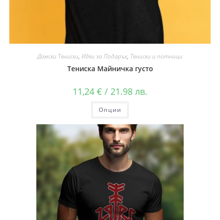
Дамски Тениски
,
Идеи за Подарък
,
Тениски и потници
Тениска Майничка густо
11,24
€
/ 21.98 лв.
Опции