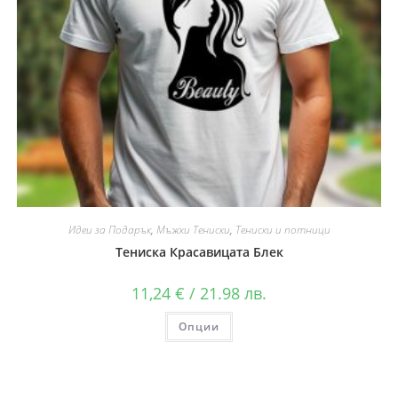
Идеи за Подарък
,
Мъжки Тениски
,
Тениски и потници
Тениска Красавицата Блек
11,24
€
/ 21.98 лв.
Опции