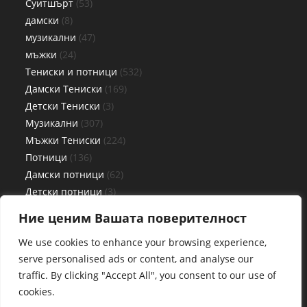
Суитшърт
53
дамски
8
музикални
47
мъжки
24
Тениски и потници
532
Дамски Тениски
169
Детски Тениски
3
Музикални
307
Мъжки Тениски
224
Потници
136
Дамски потници
62
Детски потници
3
Мъжки потници
71
Ние ценим Вашата поверителност
Чаши
27
We use cookies to enhance your browsing experience,
serve personalised ads or content, and analyse our
traffic. By clicking "Accept All", you consent to our use of
cookies.