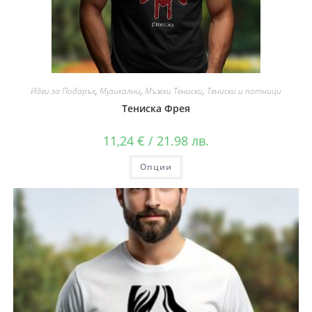
Идеи за Подарък
,
Музикални
,
Мъжки Тениски
,
Тениски и потници
Тениска Фрея
11,24
€
/ 21.98 лв.
Опции