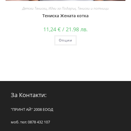
Детски Тениски
,
Идеи за Подарък
,
Тениски и потници
Тениска Жената котка
11,24
€
/ 21.98 лв.
Опции
За Контакти:
"ПРИНТ АЙ" 2008 ЕООД
моб. тел: 0878 432 107