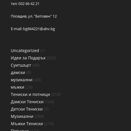
тел: 032 66 42 21
Пловдив, ул. "Бетовен" 12
E-mail:
bg664221@abv.bg
Uncategorized
1
Идеи за Подарък
565
Суитшърт
49
дамски
8
музикални
43
мъжки
24
Тениски и потници
510
Дамски Тениски
164
Детски Тениски
3
Музикални
288
Мъжки Тениски
219
Потници
124