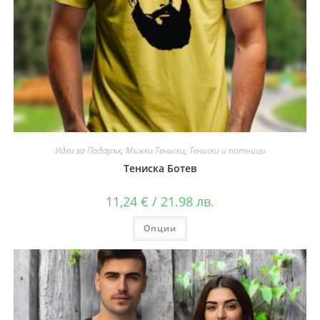
Идеи за Подарък
,
Мъжки Тениски
,
Тениски и потници
Тениска Ботев
11,24
€
/ 21.98 лв.
Опции