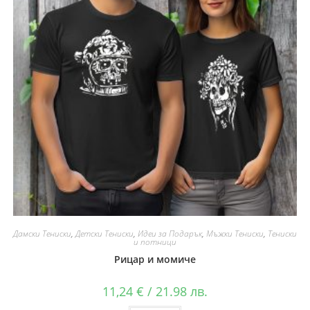
Дамски Тениски
,
Детски Тениски
,
Идеи за Подарък
,
Мъжки Тениски
,
Тениски
и потници
Рицар и момиче
11,24
€
/ 21.98 лв.