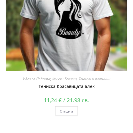
Идеи за Подарък
,
Мъжки Тениски
,
Тениски и потници
Тениска Красавицата Блек
11,24
€
/ 21.98 лв.
Опции