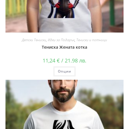
Детски Тениски
,
Идеи за Подарък
,
Тениски и потници
Тениска Жената котка
11,24
€
/ 21.98 лв.
Опции