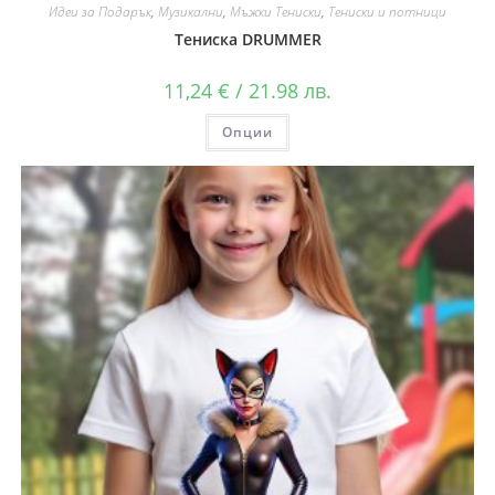
Идеи за Подарък
,
Музикални
,
Мъжки Тениски
,
Тениски и потници
Тениска DRUMMER
11,24
€
/ 21.98 лв.
Опции