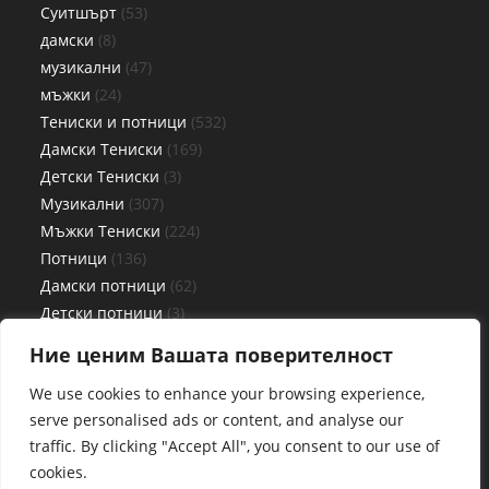
Суитшърт
53
дамски
8
музикални
47
мъжки
24
Тениски и потници
532
Дамски Тениски
169
Детски Тениски
3
Музикални
307
Мъжки Тениски
224
Потници
136
Дамски потници
62
Детски потници
3
Мъжки потници
71
Ние ценим Вашата поверителност
Чаши
27
We use cookies to enhance your browsing experience,
serve personalised ads or content, and analyse our
traffic. By clicking "Accept All", you consent to our use of
cookies.