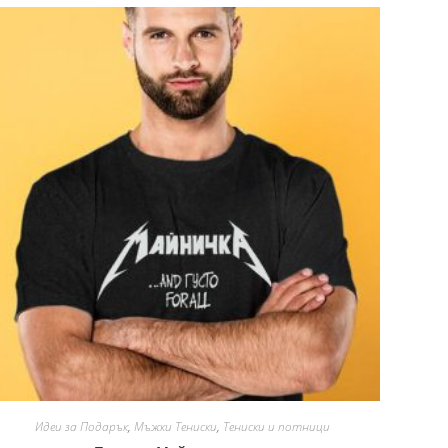
Идеи за Подарък
,
Мъжки Тениски
,
Тениски и потници