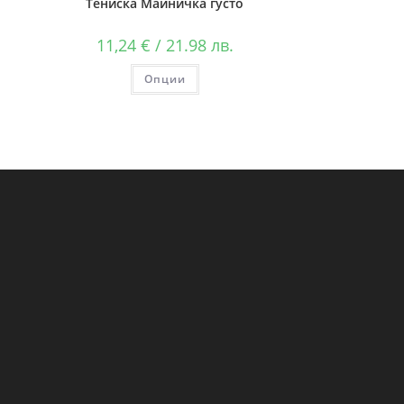
Тениска Майничка густо
11,24
€
/ 21.98 лв.
Опции