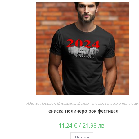
Идеи за Подарък
,
Музикални
,
Мъжки Тениски
,
Тениски и потници
Тениска Полинеро рок фестивал
11,24
€
/ 21.98 лв.
Опции