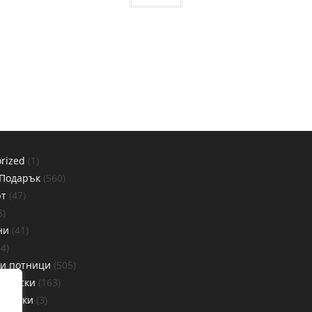
rized
1
 Подарък
560
рт
47
8
ни
41
24
 и потници
505
Тениски
163
Тениски
3