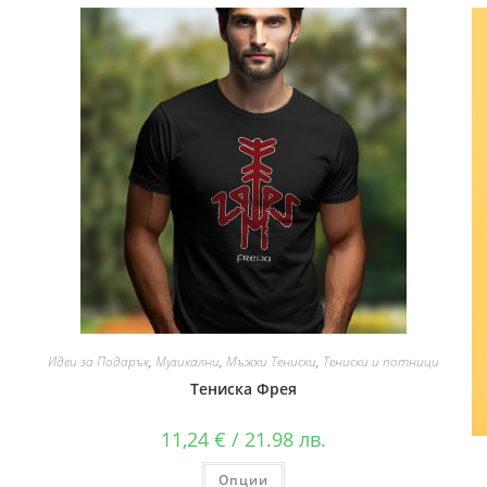
Идеи за Подарък
,
Музикални
,
Мъжки Тениски
,
Тениски и потници
Тениска Фрея
11,24
€
/ 21.98 лв.
Опции