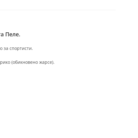
а Пеле.
о за спортисти.
рико (обикновено жарсе).