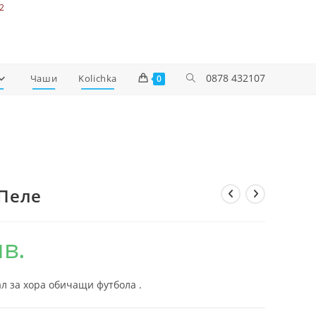
2
0878 432107
Чаши
Kolichka
0
 Пеле
лв.
л за хора обичащи футбола .