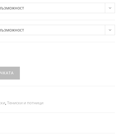
възможност
възможност
ИЧКАТА
ски
,
Тениски и потници