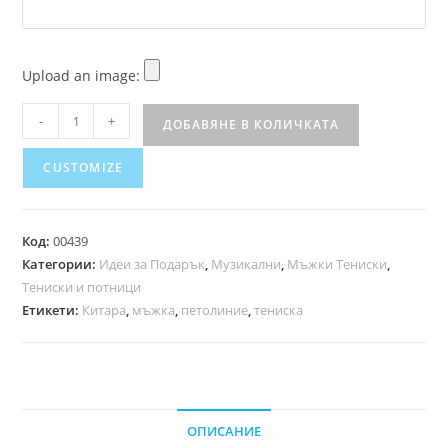
Upload an image:
-
+
ДОБАВЯНЕ В КОЛИЧКАТА
CUSTOMIZE
Код:
00439
Категории:
Идеи за Подарък
,
Музикални
,
Мъжки Тениски
,
Тениски и потници
Етикети:
Китара
,
мъжка
,
петолиние
,
тениска
ОПИСАНИЕ