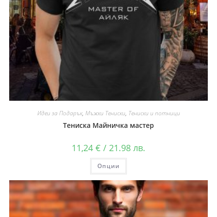
Идеи за Подарък
,
Мъжки Тениски
,
Тениски и потници
Тениска Майничка мастер
11,24
€
/ 21.98 лв.
Опции