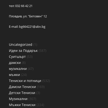
тел: 032 66 42 21
Пловдив, ул. "Бетовен" 12
E-mail:
bg664221@abv.bg
Uncategorized
1
Идеи за Подарък
587
Суитшърт
53
дамски
8
музикални
47
мъжки
24
Тениски и потници
532
Дамски Тениски
169
Детски Тениски
3
Музикални
307
Мъжки Тениски
224