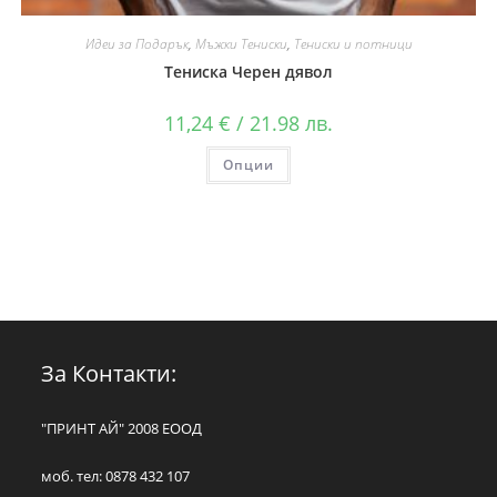
Идеи за Подарък
,
Мъжки Тениски
,
Тениски и потници
Тениска Черен дявол
11,24
€
/ 21.98 лв.
Опции
За Контакти:
"ПРИНТ АЙ" 2008 ЕООД
моб. тел: 0878 432 107