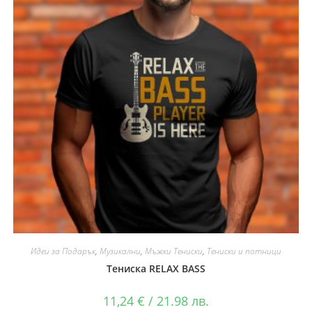
Идеи за Подарък
,
Музикални
,
Мъжки Тениски
,
Тениски и потници
Тениска RELAX BASS
11,24
€
/ 21.98 лв.