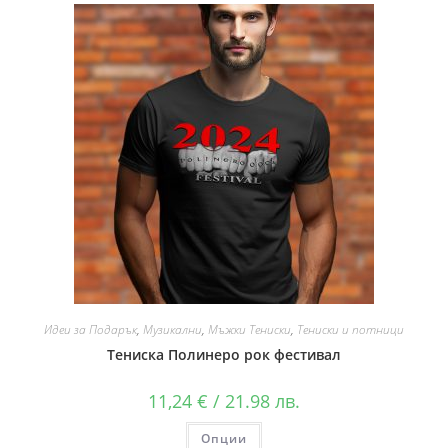
Идеи за Подарък
,
Музикални
,
Мъжки Тениски
,
Тениски и потници
Тениска Полинеро рок фестивал
11,24
€
/ 21.98 лв.
Опции