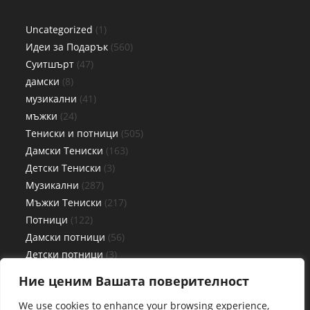
Uncategorized
1
Идеи за Подарък
560
Суитшърт
47
дамски
8
музикални
41
мъжки
24
Тениски и потници
505
Дамски Тениски
163
Детски Тениски
3
Музикални
287
Мъжки Тениски
217
Потници
122
Дамски потници
56
Детски потници
3
Мъжки потници
63
Ние ценим Вашата поверителност
Чаши
27
We use cookies to enhance your browsing experience,