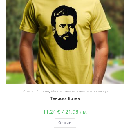
Идеи за Подарък
,
Мъжки Тениски
,
Тениски и потници
Тениска Ботев
11,24
€
/ 21.98 лв.
Опции