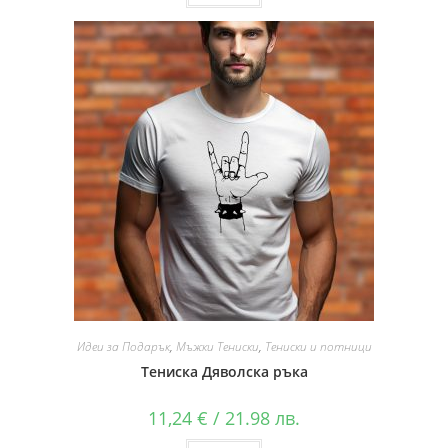
Идеи за Подарък
,
Мъжки Тениски
,
Тениски и потници
Тениска Дяволска ръка
11,24
€
/ 21.98 лв.