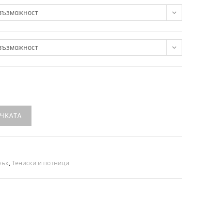
възможност
възможност
ИЧКАТА
рък
,
Тениски и потници