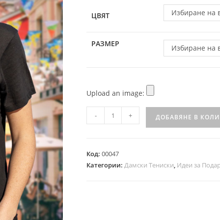
Избиране на 
ЦВЯТ
РАЗМЕР
Избиране на 
Upload an image:
-
+
ДОБАВЯНЕ В КОЛ
Код:
00047
Категории:
Дамски Тениски
,
Идеи за Пода