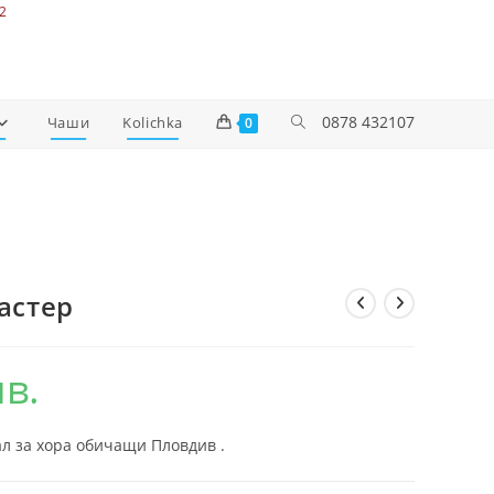
2
0878 432107
Чаши
Kolichka
0
астер
лв.
л за хора обичащи Пловдив .