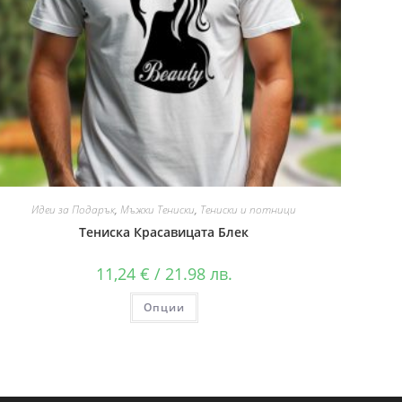
Идеи за Подарък
,
Мъжки Тениски
,
Тениски и потници
Тениска Красавицата Блек
11,24
€
/ 21.98 лв.
Опции