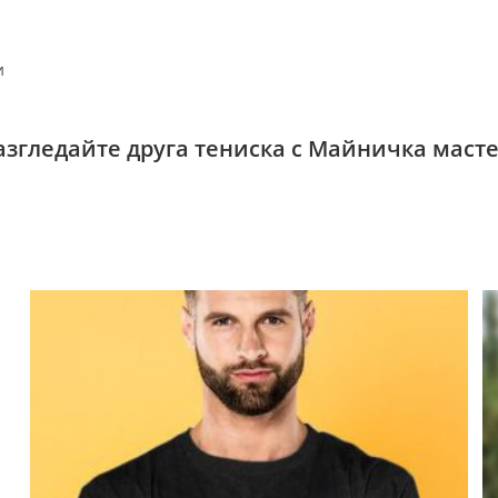
и
азгледайте друга тениска с Майничка масте