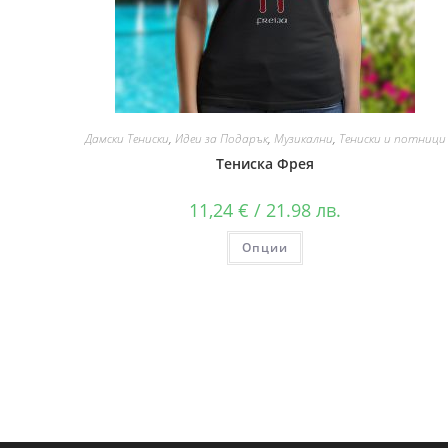
Дамски Тениски
,
Идеи за Подарък
,
Музикални
,
Тениски и потници
Тениска Фрея
11,24
€
/ 21.98 лв.
Опции