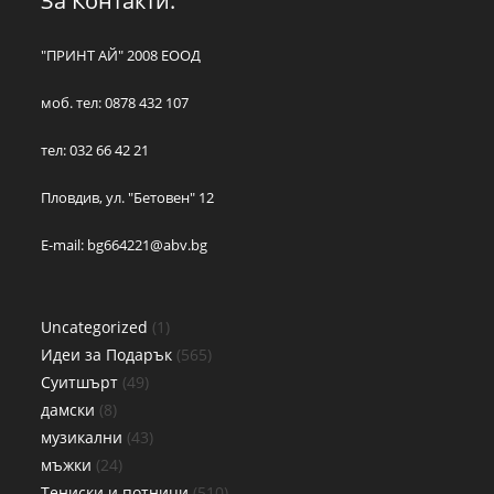
За Контакти:
"ПРИНТ АЙ" 2008 ЕООД
моб. тел: 0878 432 107
тел: 032 66 42 21
Пловдив, ул. "Бетовен" 12
E-mail:
bg664221@abv.bg
Uncategorized
1
Идеи за Подарък
565
Суитшърт
49
дамски
8
музикални
43
мъжки
24
Тениски и потници
510