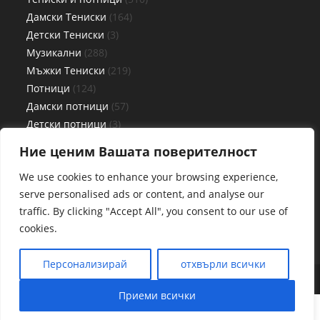
Дамски Тениски
164
Детски Тениски
3
Музикални
288
Мъжки Тениски
219
Потници
124
Дамски потници
57
Детски потници
3
Мъжки потници
64
Ние ценим Вашата поверителност
Чаши
27
We use cookies to enhance your browsing experience,
serve personalised ads or content, and analyse our
traffic. By clicking "Accept All", you consent to our use of
cookies.
Персонализирай
отхвърли всички
Web By www.pcplovdiv.com
Приеми всички