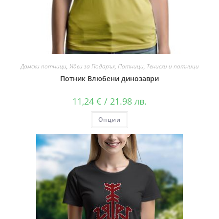
Дамски потници
,
Идеи за Подарък
,
Потници
,
Тениски и потници
Потник Влюбени динозаври
11,24
€
/ 21.98 лв.
Опции