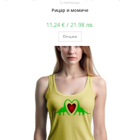
и потници
Рицар и момиче
11,24
€
/ 21.98 лв.
Опции