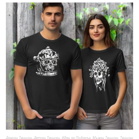
Дамски Тениски
,
Детски Тениски
,
Идеи за Подарък
,
Мъжки Тениски
,
Тениски