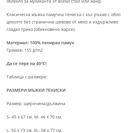
облекло за музиканти от всеки стил или жанр.
Класическа мъжка памучна тениска с къс ръкав с обло
деколте без странични шевове от меко и издържливо
гладко трико (обикновено жарсе).
Материал: 100% пениран памук
Грамаж: 155 g/m2
Да се пере на 40°C!
Таблица с размери:
РАЗМЕРИ МЪЖКИ ТЕНИСКИ
Размер: широчина/дължина
S- 45 х 67 см. M- 46 х 70 см.
L- 55 х 73 см. XL- 58 х 77 см.