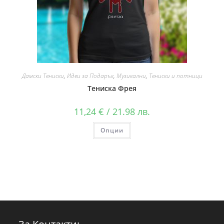
Дамски Тениски
,
Идеи за Подарък
,
Музикални
,
Тениски и потници
Тениска Фрея
11,24
€
/ 21.98 лв.
Опции