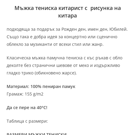
Мъжка тениска китарист с рисунка на
китара
подходяща за подарък за Рожден ден, имен ден, Юбилей.
Също така е добра идея за концертно или сценично
облекло за музиканти от всеки стил или жанр.
Класическа мъжка памучна тениска с къс ръкав с обло
деколте без странични шевове от меко и издържливо
гладко трико (обикновено жарсе).
Материал: 100% пениран памук
Грамаж: 155 g/m2
Да се пере на 40°C!
Таблица с размери:
РАЗМЕРИ МЪЖКИ ТЕНИСКИ