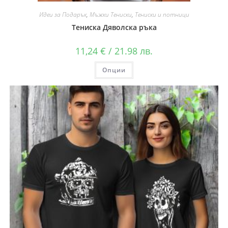
Идеи за Подарък
,
Мъжки Тениски
,
Тениски и потници
Тениска Дяволска ръка
11,24
€
/ 21.98 лв.
Опции