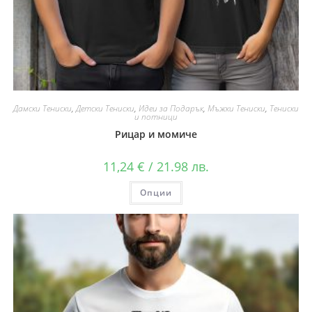
Дамски Тениски
,
Детски Тениски
,
Идеи за Подарък
,
Мъжки Тениски
,
Тениски
и потници
Рицар и момиче
11,24
€
/ 21.98 лв.
Опции