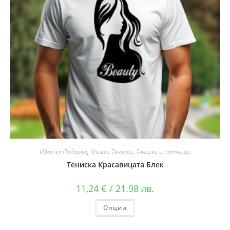
Идеи за Подарък
,
Мъжки Тениски
,
Тениски и потници
Тениска Красавицата Блек
11,24
€
/ 21.98 лв.
Опции