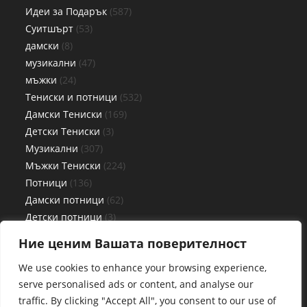
Идеи за Подарък
587
Суитшърт
53
дамски
8
музикални
47
мъжки
24
Тениски и потници
532
Дамски Тениски
169
Детски Тениски
3
Музикални
307
Мъжки Тениски
224
Потници
136
Дамски потници
62
Детски потници
3
Мъжки потници
71
Ние ценим Вашата поверителност
Чаши
27
We use cookies to enhance your browsing experience,
serve personalised ads or content, and analyse our
traffic. By clicking "Accept All", you consent to our use of