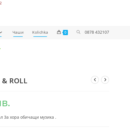
2
0878 432107
Чаши
Kolichka
0
L
 & ROLL
лв.
л За хора обичащи музика .