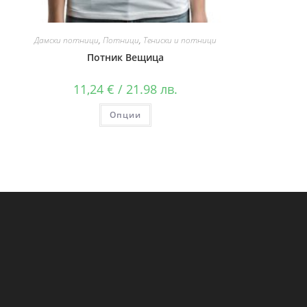
Дамски потници
,
Потници
,
Тениски и потници
Потник Вещица
11,24
€
/ 21.98 лв.
Опции