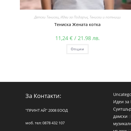
Детски Тениски
,
Идеи за Подарък
,
Тениски и потници
Тениска Жената котка
11,24
€
/ 21.98 лв.
Опции
Uncatego
За Контакти:
Идеи за
Суитшъ
"ПРИНТ АЙ" 2008 ЕООД
дамски
моб. тел: 0878 432 107
музикал
мъжки