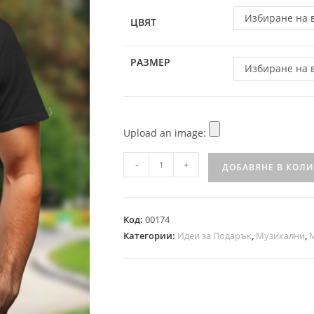
Избиране на 
ЦВЯТ
РАЗМЕР
Избиране на 
Upload an image:
-
+
ДОБАВЯНЕ В КОЛ
Код:
00174
Категории:
Идеи за Подарък
,
Музикални
,