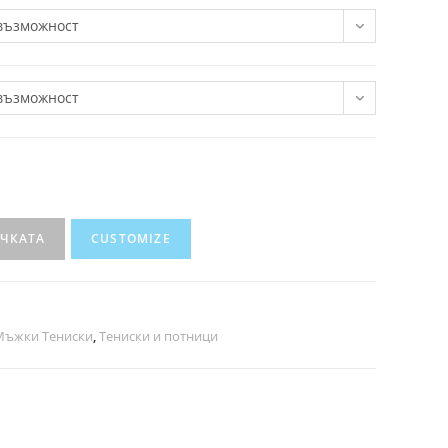
възможност
възможност
ИЧКАТА
CUSTOMIZE
Мъжки Тениски
,
Тениски и потници