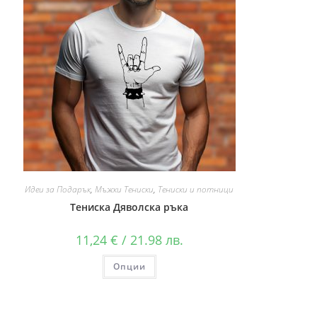
Идеи за Подарък
,
Мъжки Тениски
,
Тениски и потници
Тениска Дяволска ръка
11,24
€
/ 21.98 лв.
Опции