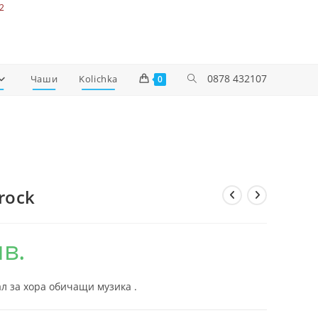
2
0878 432107
Чаши
Kolichka
0
rock
лв.
л за хора обичащи музика .