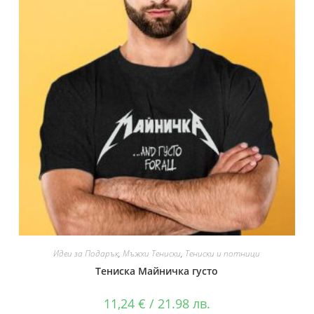
Идеи за Подарък
,
Мъжки Тениски
,
Тениски и потници
Тениска Майничка густо
11,24
€
/ 21.98 лв.