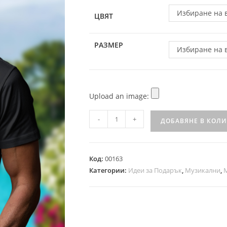
Избиране на 
ЦВЯТ
РАЗМЕР
Избиране на 
Upload an image:
-
+
ДОБАВЯНЕ В КОЛ
Код:
00163
Категории:
Идеи за Подарък
,
Музикални
,