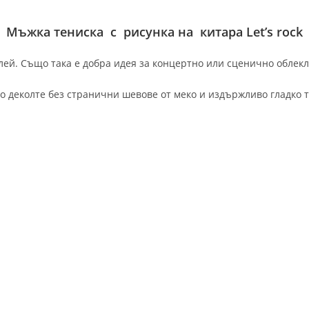
Мъжка тениска с рисунка на китара Let’s rock
ей. Също така е добра идея за концертно или сценично облекло
о деколте без странични шевове от меко и издържливо гладко т