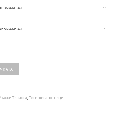
възможност
възможност
ИЧКАТА
Мъжки Тениски
,
Тениски и потници