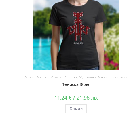
Дамски Тениски
,
Идеи за Подарък
,
Музикални
,
Тениски и потници
Тениска Фрея
11,24
€
/ 21.98 лв.
Опции