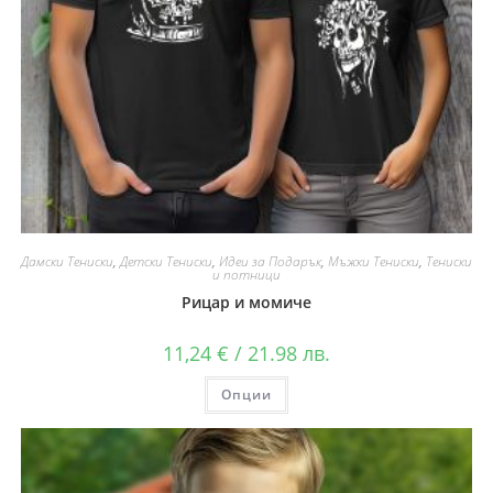
Дамски Тениски
,
Детски Тениски
,
Идеи за Подарък
,
Мъжки Тениски
,
Тениски
и потници
Рицар и момиче
11,24
€
/ 21.98 лв.
Опции