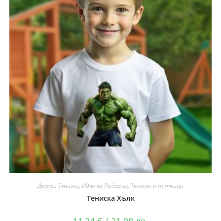
Детски Тениски
,
Идеи за Подарък
,
Тениски и потници
Тениска Хълк