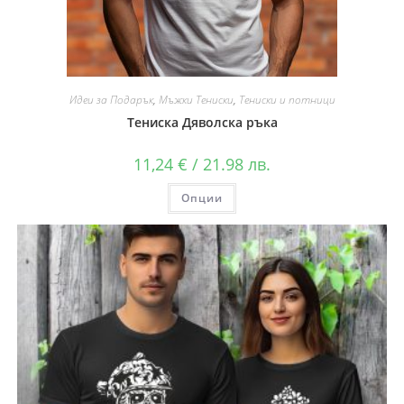
Идеи за Подарък
,
Мъжки Тениски
,
Тениски и потници
Тениска Дяволска ръка
11,24
€
/ 21.98 лв.
Опции