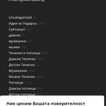
Uncategorized
1
Идеи за Подарък
589
Суитшърт
55
дамски
8
музикални
49
мъжки
24
Тениски и потници
534
Дамски Тениски
169
Детски Тениски
3
Музикални
308
Мъжки Тениски
224
Потници
138
Дамски потници
63
Детски потници
3
Мъжки потници
72
Ние ценим Вашата поверителност