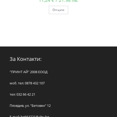
11,24
€
/ 21.98 лв.
Опции
За Контакти:
"ПРИНТ АЙ" 2008 ЕООД
моб. тел: 0878 432 107
тел: 032 66 42 21
Пловдив, ул. "Бетовен" 12
E-mail:
bg664221@abv.bg