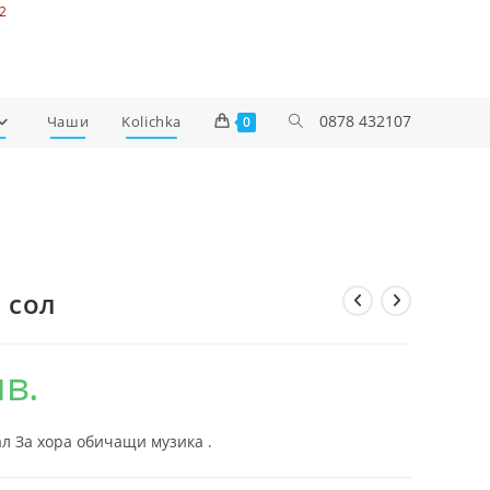
2
0878 432107
Чаши
Kolichka
0
 сол
лв.
л За хора обичащи музика .