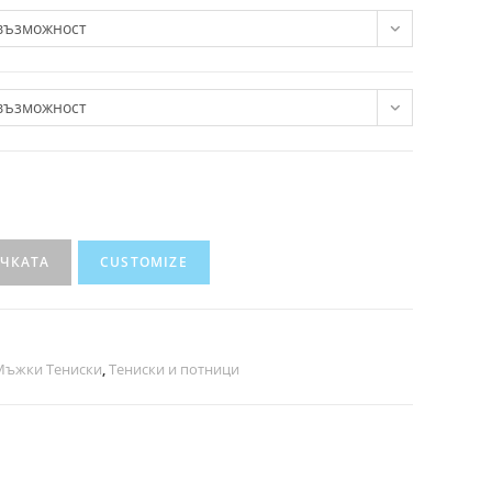
възможност
възможност
ИЧКАТА
CUSTOMIZE
Мъжки Тениски
,
Тениски и потници