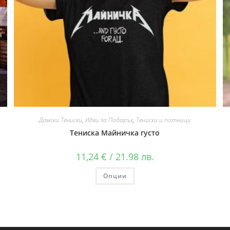
Дамски Тениски
,
Идеи за Подарък
,
Тениски и потници
Тениска Майничка густо
11,24
€
/ 21.98 лв.
Опции