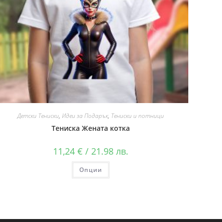
Детски Тениски
,
Идеи за Подарък
,
Тениски и потници
Тениска Жената котка
11,24
€
/ 21.98 лв.
Опции