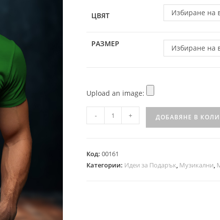
Избиране на 
ЦВЯТ
РАЗМЕР
Избиране на 
Upload an image:
-
+
ДОБАВЯНЕ В КОЛ
Код:
00161
Категории:
Идеи за Подарък
,
Музикални
,