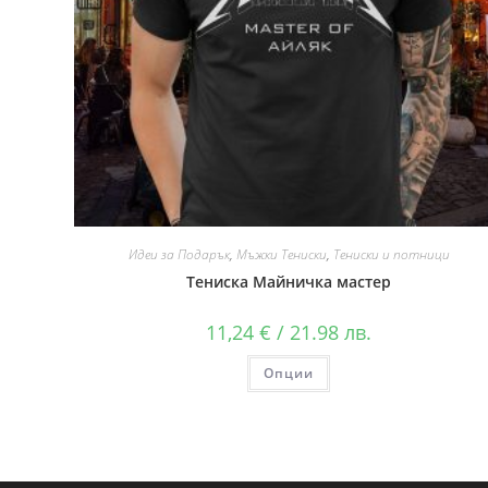
Идеи за Подарък
,
Мъжки Тениски
,
Тениски и потници
Тениска Майничка мастер
11,24
€
/ 21.98 лв.
Опции