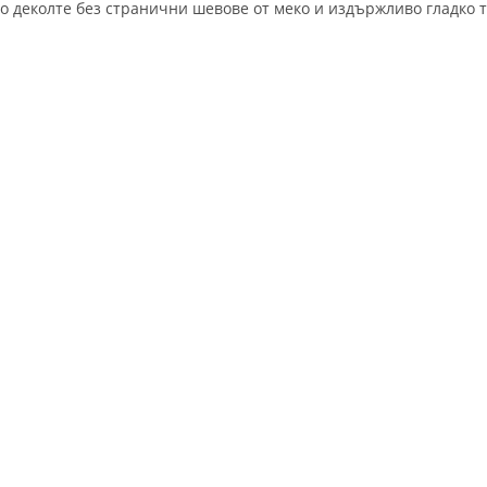
о деколте без странични шевове от меко и издържливо гладко т