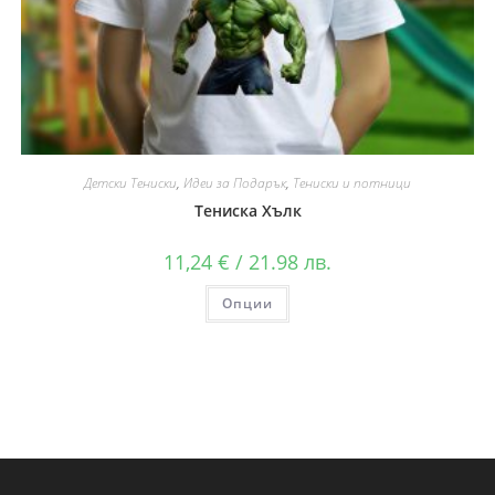
Детски Тениски
,
Идеи за Подарък
,
Тениски и потници
Тениска Хълк
11,24
€
/ 21.98 лв.
Опции