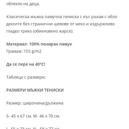
облекло на деца.
Класическа мъжка памучна тениска с къс ръкав с обло
деколте без странични шевове от меко и издържливо
гладко трико (обикновено жарсе).
Материал: 100% пениран памук
Грамаж: 155 g/m2
Да се пере на 40°C!
Таблица с размери:
РАЗМЕРИ МЪЖКИ ТЕНИСКИ
Размер: широчина/дължина
S- 45 х 67 см. M- 46 х 70 см.
L- 55 х 73 см. XL- 58 х 77 см.