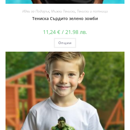
Идеи за Подарък
,
Мъжки Тениски
,
Тениски и потници
Тениска Сърдито зелено зомби
11,24
€
/ 21.98 лв.
Опции