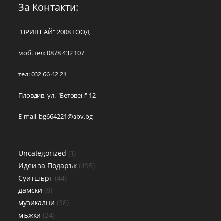
За Контакти:
"ПРИНТ АЙ" 2008 ЕООД
моб. тел: 0878 432 107
тел: 032 66 42 21
Пловдив, ул. "Бетовен" 12
E-mail:
bg664221@abv.bg
Uncategorized
1
Идеи за Подарък
495
Суитшърт
44
дамски
8
музикални
38
мъжки
24