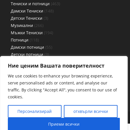
Тениски и потници
463
Дамски Тениски
148
Детски Тениски
3
Музикални
266
Мъжки Тениски
194
Потници
118
Дамски потници
55
Детски потници
3
Мъжки потници
60
Ние ценим Вашата поверителност
Чаши
4
We use cookies to enhance your browsing experience,
serve personalised ads or content, and analyse our
traffic. By clicking "Accept All", you consent to our use of
cookies.
Персонализирай
отхвърли всички
Web By www.pcplovdiv.com
Приеми всички