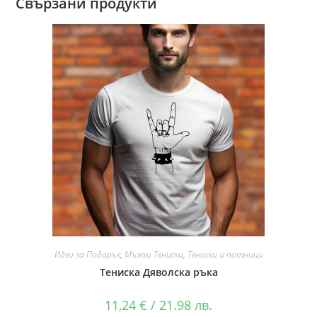
Свързани продукти
Идеи за Подарък
,
Мъжки Тениски
,
Тениски и потници
Тениска Дяволска ръка
11,24
€
/ 21.98 лв.