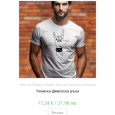
Идеи за Подарък
,
Мъжки Тениски
,
Тениски и потници
Тениска Дяволска ръка
11,24
€
/ 21.98 лв.
Опции