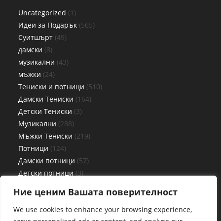
Uncategorized
1
Идеи за Подарък
565
Суитшърт
49
дамски
8
музикални
43
мъжки
24
Тениски и потници
510
Дамски Тениски
164
Детски Тениски
3
Музикални
288
Мъжки Тениски
219
Потници
124
Дамски потници
57
Детски потници
3
Мъжки потници
64
Ние ценим Вашата поверителност
Чаши
27
We use cookies to enhance your browsing experience,