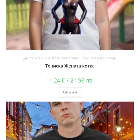
Детски Тениски
,
Идеи за Подарък
,
Тениски и потници
Тениска Жената котка
11,24
€
/ 21.98 лв.
Опции