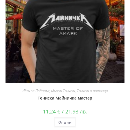
Идеи за Подарък
,
Мъжки Тениски
,
Тениски и потници
Тениска Майничка мастер
11,24
€
/ 21.98 лв.
Опции