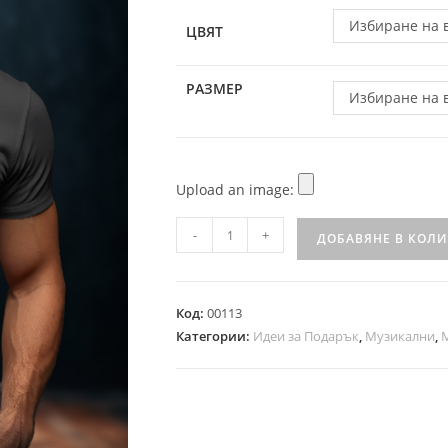
Избиране на 
ЦВЯТ
РАЗМЕР
Избиране на 
Upload an image:
-
+
ДОБАВЯНЕ В КОЛ
Код:
00113
Категории:
Идеи за Подарък
,
Музикални
,