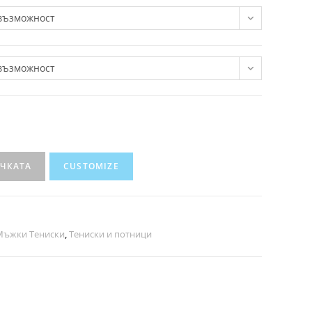
възможност
възможност
ИЧКАТА
CUSTOMIZE
Мъжки Тениски
,
Тениски и потници