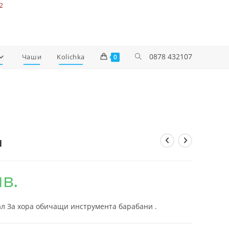
2
0878 432107
Чаши
Kolichka
0
н
лв.
ал За хора обичащи инструмента барабани .