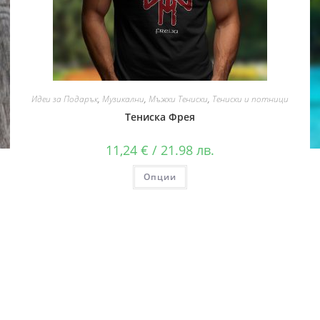
Идеи за Подарък
,
Музикални
,
Мъжки Тениски
,
Тениски и потници
Тениска Фрея
11,24
€
/ 21.98 лв.
Опции