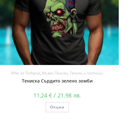
Идеи за Подарък
,
Мъжки Тениски
,
Тениски и потници
Тениска Сърдито зелено зомби
11,24
€
/ 21.98 лв.
Опции