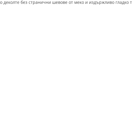
о деколте без странични шевове от меко и издържливо гладко т