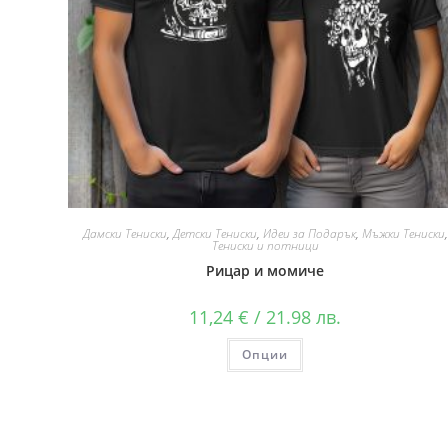
Дамски Тениски
,
Детски Тениски
,
Идеи за Подарък
,
Мъжки Тениски
,
Тениски и потници
Рицар и момиче
11,24
€
/ 21.98 лв.
Опции