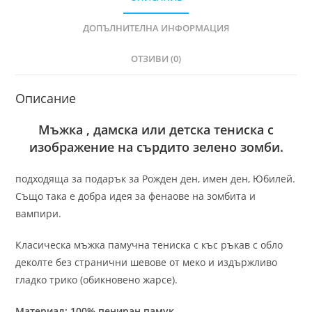
ДОПЪЛНИТЕЛНА ИНФОРМАЦИЯ
ОТЗИВИ (0)
Описание
Мъжка , дамска или детска тениска с
изображение на сърдито зелено зомби.
подходяща за подарък за Рожден ден, имен ден, Юбилей.
Също така е добра идея за фенаове на зомбита и
вампири.
Класическа мъжка памучна тениска с къс ръкав с обло
деколте без странични шевове от меко и издържливо
гладко трико (обикновено жарсе).
Материал: 100% пениран памук