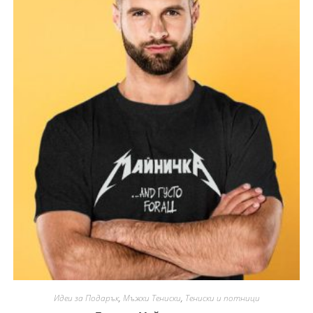
Идеи за Подарък
,
Мъжки Тениски
,
Тениски и потници