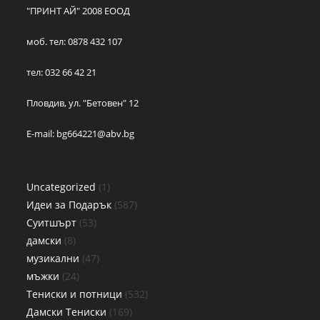
"ПРИНТ АЙ" 2008 ЕООД
моб. тел: 0878 432 107
тел: 032 66 42 21
Пловдив, ул. "Бетовен" 12
E-mail:
bg664221@abv.bg
Uncategorized
1
Идеи за Подарък
587
Суитшърт
53
дамски
8
музикални
47
мъжки
24
Тениски и потници
532
Дамски Тениски
169