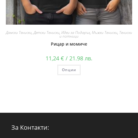
Дамски Тениски
,
Детски Тениски
,
Идеи за Подарък
,
Мъжки Тениски
,
Тениски
и потници
Рицар и момиче
11,24
€
/ 21.98 лв.
Опции
За Контакти: