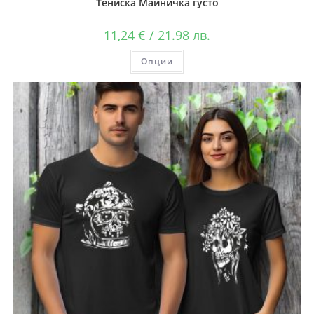
Тениска Майничка густо
11,24
€
/ 21.98 лв.
Опции