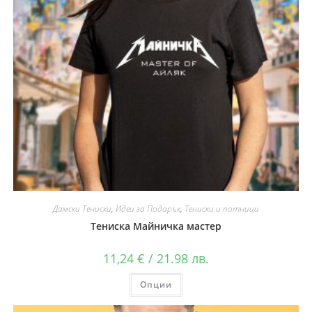
Дамски Тениски
,
Идеи за Подарък
,
Тениски и потници
Тениска Майничка мастер
11,24
€
/ 21.98 лв.
Опции