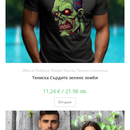
Идеи за Подарък
,
Мъжки Тениски
,
Тениски и потници
Тениска Сърдито зелено зомби
11,24
€
/ 21.98 лв.
Опции