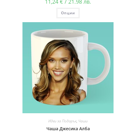
11,24
€
/ 21.98 лв.
Опции
Идеи за Подарък
,
Чаши
Чаша Джесика Алба