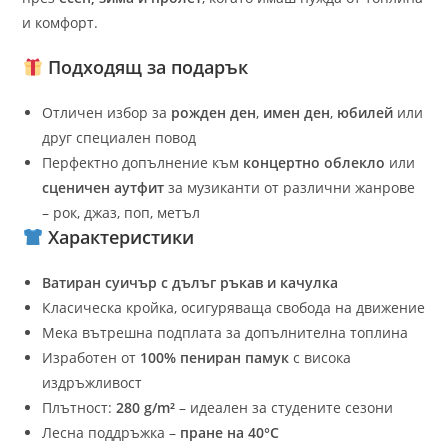
и комфорт.
Подходящ за подарък
Отличен избор за
рожден ден
,
имен ден
,
юбилей
или
друг специален повод
Перфектно допълнение към
концертно облекло
или
сценичен аутфит
за музиканти от различни жанрове
– рок, джаз, поп, метъл
Характеристики
Ватиран суичър с дълъг ръкав и качулка
Класическа кройка, осигуряваща свобода на движение
Мека вътрешна подплата за допълнителна топлина
Изработен от
100% пениран памук
с висока
издръжливост
Плътност:
280 g/m²
– идеален за студените сезони
Лесна поддръжка –
пране на 40°C