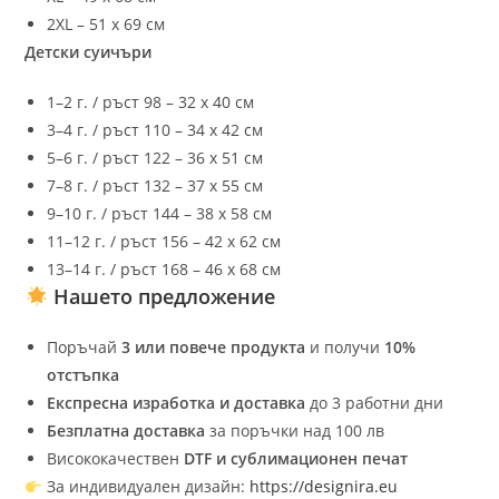
2XL – 51 х 69 см
Детски суичъри
1–2 г. / ръст 98 – 32 х 40 см
3–4 г. / ръст 110 – 34 х 42 см
5–6 г. / ръст 122 – 36 х 51 см
7–8 г. / ръст 132 – 37 х 55 см
9–10 г. / ръст 144 – 38 х 58 см
11–12 г. / ръст 156 – 42 х 62 см
13–14 г. / ръст 168 – 46 х 68 см
Нашето предложение
Поръчай
3 или повече продукта
и получи
10%
отстъпка
Експресна изработка и доставка
до 3 работни дни
Безплатна доставка
за поръчки над 100 лв
Висококачествен
DTF и сублимационен печат
За индивидуален дизайн:
https://
designira.eu