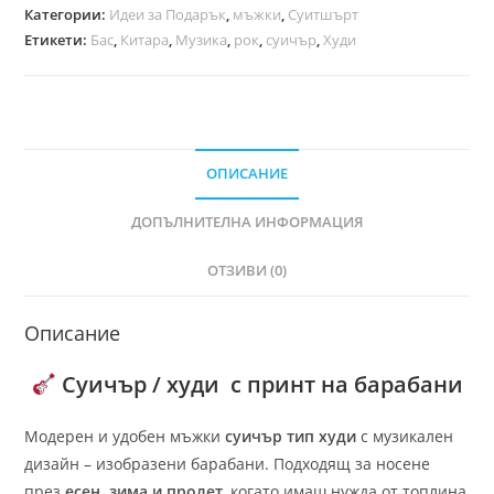
Категории:
Идеи за Подарък
,
мъжки
,
Суитшърт
Етикети:
Бас
,
Китара
,
Музика
,
рок
,
суичър
,
Худи
ОПИСАНИЕ
ДОПЪЛНИТЕЛНА ИНФОРМАЦИЯ
ОТЗИВИ (0)
Описание
Суичър / худи с принт на барабани
Модерен и удобен мъжки
суичър тип худи
с музикален
дизайн – изобразени барабани. Подходящ за носене
през
есен, зима и пролет
, когато имаш нужда от топлина