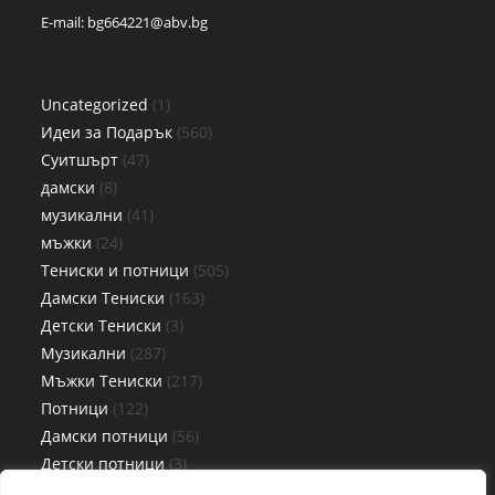
E-mail:
bg664221@abv.bg
Uncategorized
1
Идеи за Подарък
560
Суитшърт
47
дамски
8
музикални
41
мъжки
24
Тениски и потници
505
Дамски Тениски
163
Детски Тениски
3
Музикални
287
Мъжки Тениски
217
Потници
122
Дамски потници
56
Детски потници
3
Мъжки потници
63