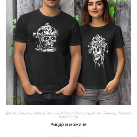
Дамски Тениски
,
Детски Тениски
,
Идеи за Подарък
,
Мъжки Тениски
,
Тениски
и потници
Рицар и момиче