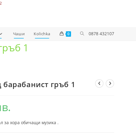
2
0878 432107
Чаши
Kolichka
0
гръб 1
 барабанист гръб 1
лв.
л за хора обичащи музика .