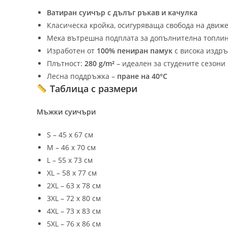
Ватиран суичър с дълъг ръкав и качулка
Класическа кройка, осигуряваща свобода на движ
Мека вътрешна подплата за допълнителна топли
Изработен от
100% пениран памук
с висока издр
Плътност:
280 g/m²
– идеален за студените сезони
Лесна поддръжка –
пране на 40°C
Таблица с размери
Мъжки суичъри
S – 45 х 67 см
M – 46 х 70 см
L – 55 х 73 см
XL – 58 х 77 см
2XL – 63 х 78 см
3XL – 72 х 80 см
4XL – 73 х 83 см
5XL – 76 х 86 см