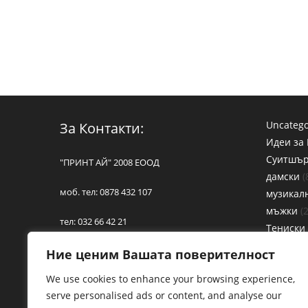
Uncatego
За Контакти:
Идеи за
Суитшъ
"ПРИНТ АЙ" 2008 ЕООД
дамски
моб. тел: 0878 432 107
музикал
мъжки
тел: 032 66 42 21
Тениски
Дамски 
Пловдив, ул. "Бетовен" 12
Ние ценим Вашата поверителност
Детски 
We use cookies to enhance your browsing experience,
Музикал
E-mail:
bg664221@abv.bg
serve personalised ads or content, and analyse our
Мъжки Т