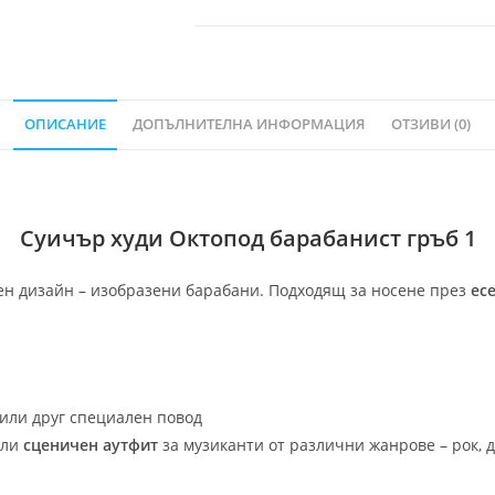
ОПИСАНИЕ
ДОПЪЛНИТЕЛНА ИНФОРМАЦИЯ
ОТЗИВИ (0)
Суичър худи Октопод барабанист гръб 1
ен дизайн – изобразени барабани. Подходящ за носене през
ес
или друг специален повод
ли
сценичен аутфит
за музиканти от различни жанрове – рок, д