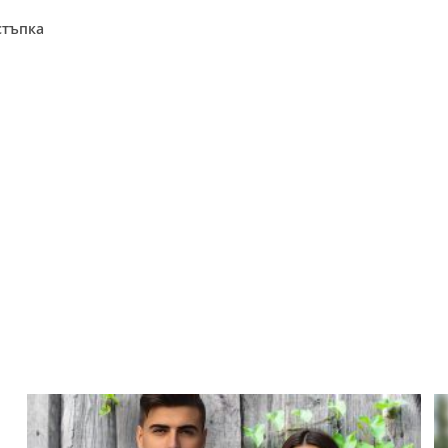
стъпка