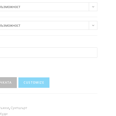
възможност
възможност
ИЧКАТА
CUSTOMIZE
ъжки
,
Суитшърт
Худи