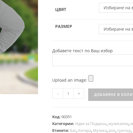
Избиране на 
ЦВЯТ
РАЗМЕР
Избиране на 
Добавете текст по Ваш избор
Upload an image:
-
+
ДОБАВЯНЕ В КОЛ
Код:
00351
Категории:
Идеи за Подарък
,
музикални
,
м
Етикети:
Бас
,
Китара
,
Музика
,
рок
,
суичър
,