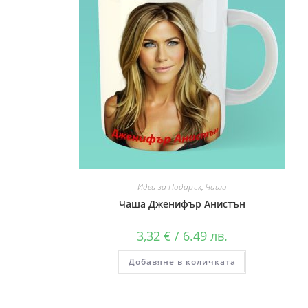
Идеи за Подарък
,
Чаши
Чаша Дженифър Анистън
3,32
€
/ 6.49 лв.
Добавяне в количката