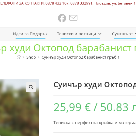
ТЕЛЕФОНИ ЗА КОНТАКТИ: 0878 432 107, 0878 332991, Пловдив, ул. Бетовен 1
Идеи за Подарък
Тениски и потници
Суитшърт
р худи Октопод барабанист 
>
Shop
>
Суичър худи Октопод барабанист гръб 1
Суичър худи Октопод
25,99
€
/ 50.83 
Тениска с перфектна кройка и материа