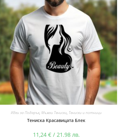
Идеи за Подарък
,
Мъжки Тениски
,
Тениски и потници
Тениска Красавицата Блек
11,24
€
/ 21.98 лв.