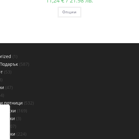
11,24
€
/ 21.98 лв.
Опции
rized
1
 Подарък
587
рт
53
8
ни
47
24
 и потници
532
Тениски
169
Тениски
3
ни
307
ениски
224