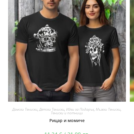
Дамски Тениски
,
Детски Тениски
,
Идеи за Подарък
,
Мъжки Тениски
,
Тениски и потници
Рицар и момиче