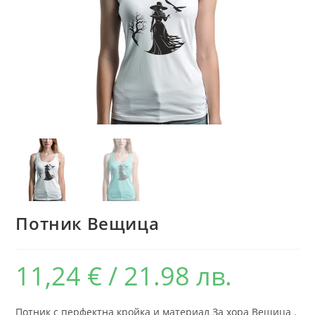
Потник Вещица
11,24
€
/ 21.98 лв.
Потник с перфектна кройка и материал За хора Вещица .