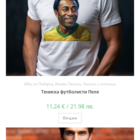
Идеи за Подарък
,
Мъжки Тениски
,
Тениски и потници
Тениска футболисти Пеле
11,24
€
/ 21.98 лв.
Опции