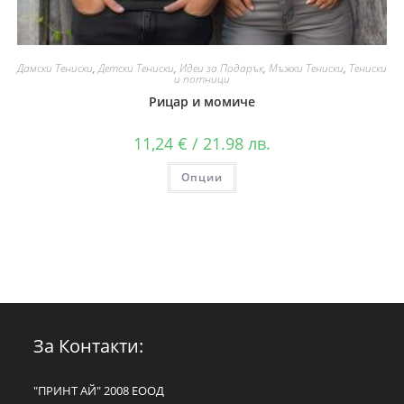
Дамски Тениски
,
Детски Тениски
,
Идеи за Подарък
,
Мъжки Тениски
,
Тениски
и потници
Рицар и момиче
11,24
€
/ 21.98 лв.
Опции
За Контакти:
"ПРИНТ АЙ" 2008 ЕООД