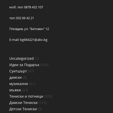
моб. тел: 0878 432 107
тел: 032 66 42 21
Пловдив, ул. "Бетовен" 12
E-mail:
bg664221@abv.bg
Uncategorized
1
Идеи за Подарък
560
Суитшърт
47
дамски
8
музикални
41
мъжки
24
Тениски и потници
505
Дамски Тениски
163
Детски Тениски
3