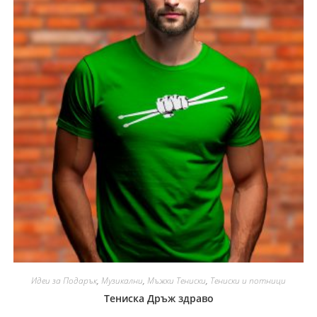
Идеи за Подарък
,
Музикални
,
Мъжки Тениски
,
Тениски и потници
Тениска Дръж здраво