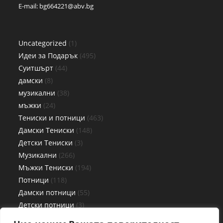
E-mail:
bg664221@abv.bg
Uncategorized
1
Идеи за Подарък
495
Суитшърт
44
дамски
8
музикални
38
мъжки
24
Тениски и потници
463
Дамски Тениски
148
Детски Тениски
3
Музикални
266
Мъжки Тениски
194
Потници
118
Дамски потници
55
Детски потници
3
Мъжки потници
60