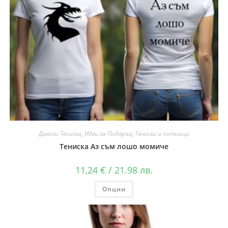
Дамски Тениски
,
Идеи за Подарък
,
Тениски и потници
Тениска Аз съм лошо момиче
11,24
€
/ 21.98 лв.
Опции