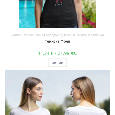
Дамски Тениски
,
Идеи за Подарък
,
Музикални
,
Тениски и потници
Тениска Фрея
11,24
€
/ 21.98 лв.
Опции