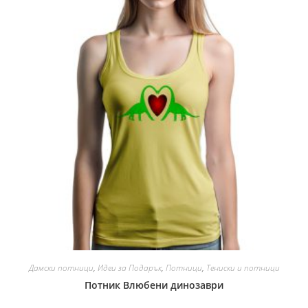
Дамски потници
,
Идеи за Подарък
,
Потници
,
Тениски и потници
Потник Влюбени динозаври