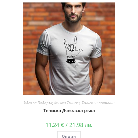
Идеи за Подарък
,
Мъжки Тениски
,
Тениски и потници
Тениска Дяволска ръка
11,24
€
/ 21.98 лв.
Опции