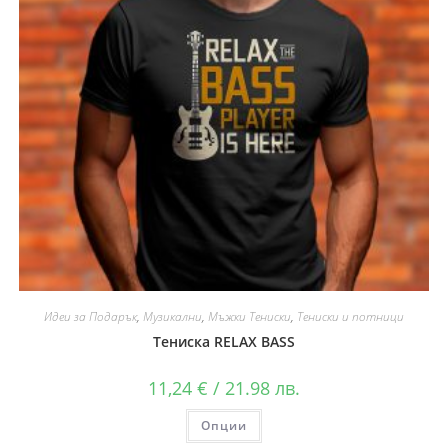
Идеи за Подарък
,
Музикални
,
Мъжки Тениски
,
Тениски и потници
Тениска RELAX BASS
11,24
€
/ 21.98 лв.
Опции