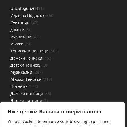
Uncategorized
1
Идеи за Подарък
560
Суитшърт
47
дамски
8
музикални
41
мъжки
24
Тениски и потници
505
Дамски Тениски
163
Детски Тениски
3
Музикални
287
Мъжки Тениски
217
Потници
122
Дамски потници
56
Детски потници
3
Мъжки потници
63
Ние ценим Вашата поверителност
Чаши
27
We use cookies to enhance your browsing experience,