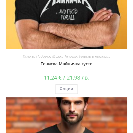
Идеи за Подарък
,
Мъжки Тениски
,
Тениски и потници
Тениска Майничка густо
11,24
€
/ 21.98 лв.
Опции