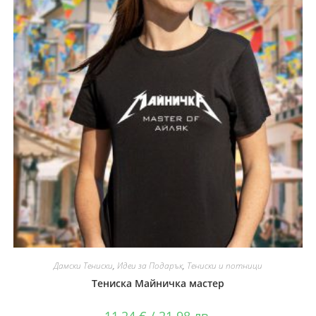
Дамски Тениски
,
Идеи за Подарък
,
Тениски и потници
Тениска Майничка мастер