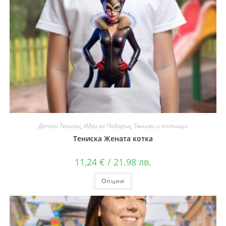
Детски Тениски
,
Идеи за Подарък
,
Тениски и потници
Тениска Жената котка
11,24
€
/ 21.98 лв.
Опции