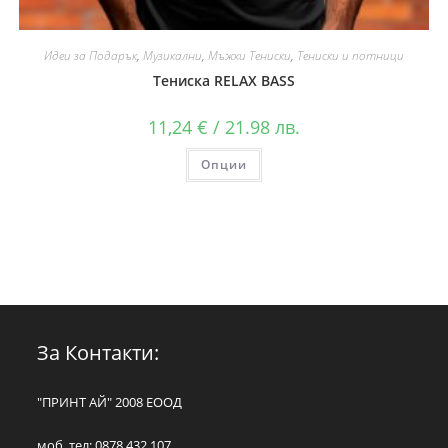
Идеи за Подарък
,
Музикални
,
Мъжки Тениски
,
Тениски и потници
Тениска RELAX BASS
11,24
€
/ 21.98 лв.
Опции
За Контакти:
"ПРИНТ АЙ" 2008 ЕООД
моб. тел: 0878 432 107