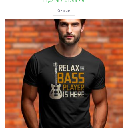
11,24
€
/ 21.98 лв.
Опции