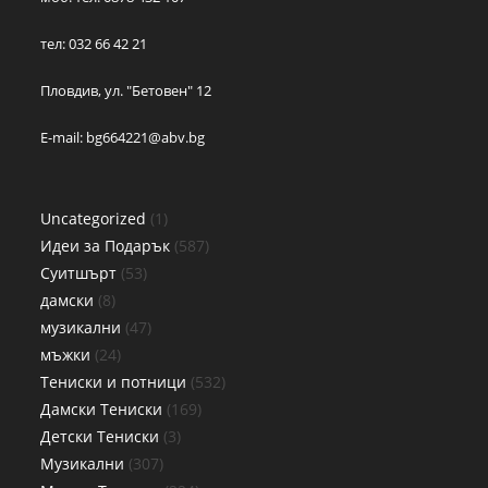
тел: 032 66 42 21
Пловдив, ул. "Бетовен" 12
E-mail:
bg664221@abv.bg
Uncategorized
1
Идеи за Подарък
587
Суитшърт
53
дамски
8
музикални
47
мъжки
24
Тениски и потници
532
Дамски Тениски
169
Детски Тениски
3
Музикални
307