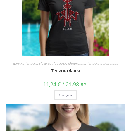
Дамски Тениски
,
Идеи за Подарък
,
Музикални
,
Тениски и потници
Тениска Фрея
11,24
€
/ 21.98 лв.
Опции