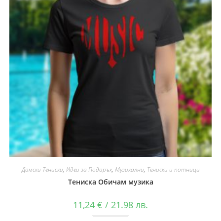
Дамски Тениски
,
Идеи за Подарък
,
Музикални
,
Тениски и потници
Тениска Обичам музика
11,24
€
/ 21.98 лв.