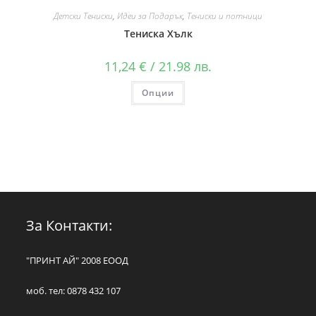
Детски Тениски
,
Идеи за Подарък
,
Тениски и потници
Тениска Хълк
11,24
€
/ 21.98 лв.
Опции
За Контакти:
"ПРИНТ АЙ" 2008 ЕООД
моб. тел: 0878 432 107