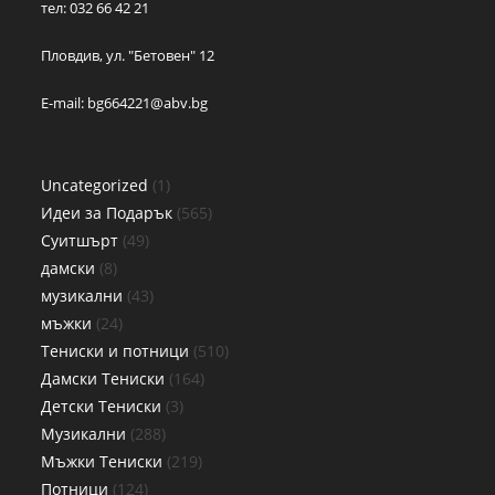
тел: 032 66 42 21
Пловдив, ул. "Бетовен" 12
E-mail:
bg664221@abv.bg
Uncategorized
1
Идеи за Подарък
565
Суитшърт
49
дамски
8
музикални
43
мъжки
24
Тениски и потници
510
Дамски Тениски
164
Детски Тениски
3
Музикални
288
Мъжки Тениски
219
Потници
124