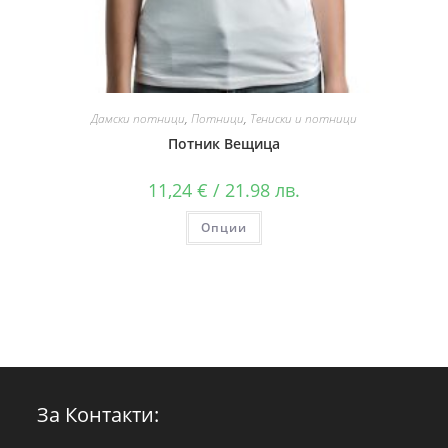
Дамски потници
,
Потници
,
Тениски и потници
Потник Вещица
11,24
€
/ 21.98 лв.
Опции
За Контакти: