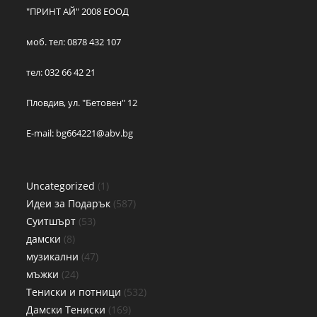
"ПРИНТ АЙ" 2008 ЕООД
моб. тел: 0878 432 107
тел: 032 66 42 21
Пловдив, ул. "Бетовен" 12
E-mail:
bg664221@abv.bg
Uncategorized
1
Идеи за Подарък
587
Суитшърт
53
дамски
8
музикални
47
мъжки
24
Тениски и потници
532
Дамски Тениски
169