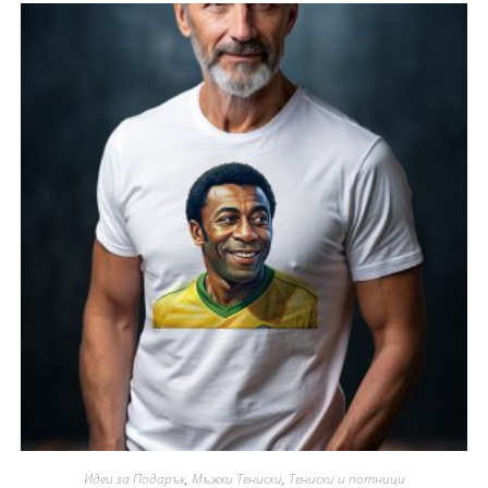
Идеи за Подарък
,
Мъжки Тениски
,
Тениски и потници