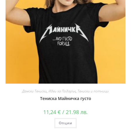
Дамски Тениски
,
Идеи за Подарък
,
Тениски и потници
Тениска Майничка густо
11,24
€
/ 21.98 лв.
Опции