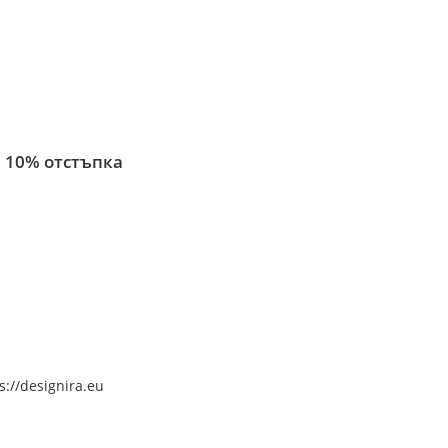
 10% отстъпка
s://designira.eu