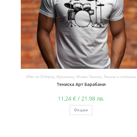
Идеи за Подарък
,
Музикални
,
Мъжки Тениски
,
Тениски и потници
Тениска Арт Барабани
11,24
€
/ 21.98 лв.
Опции