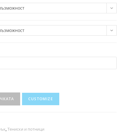
възможност
възможност
ИЧКАТА
CUSTOMIZE
рък
,
Тениски и потници