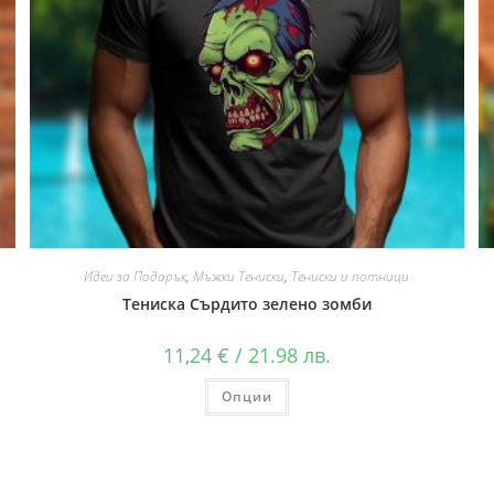
Идеи за Подарък
,
Мъжки Тениски
,
Тениски и потници
Тениска Сърдито зелено зомби
11,24
€
/ 21.98 лв.
Опции