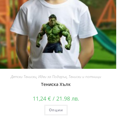
Детски Тениски
,
Идеи за Подарък
,
Тениски и потници
Тениска Хълк
11,24
€
/ 21.98 лв.
Опции