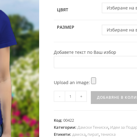
Избиране на 
ЦВЯТ
РАЗМЕР
Избиране на 
Добавете текст по Ваш избор
Upload an image:
-
+
ДОБАВЯНЕ В КОЛ
Код:
00422
Категории:
Дамски Тениски
,
Идеи за Пода
Етикети:
дамска
,
пират
,
тениска