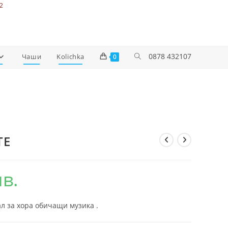
2
0878 432107
Чаши
Kolichka
0
TE
лв.
л за хора обичащи музика .