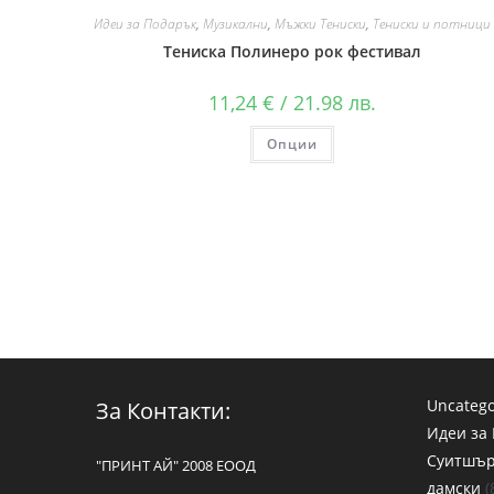
Идеи за Подарък
,
Музикални
,
Мъжки Тениски
,
Тениски и потници
Тениска Полинеро рок фестивал
11,24
€
/ 21.98 лв.
Опции
Uncatego
За Контакти:
Идеи за
Суитшъ
"ПРИНТ АЙ" 2008 ЕООД
дамски