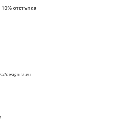
 10% отстъпка
s://designira.eu
и