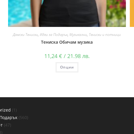
Дамски Тениски
,
Идеи за Подарък
,
Музикални
,
Тениски и потници
Тениска Обичам музика
11,24
€
/ 21.98 лв.
Опции
rized
1
 Подарък
560
рт
47
8