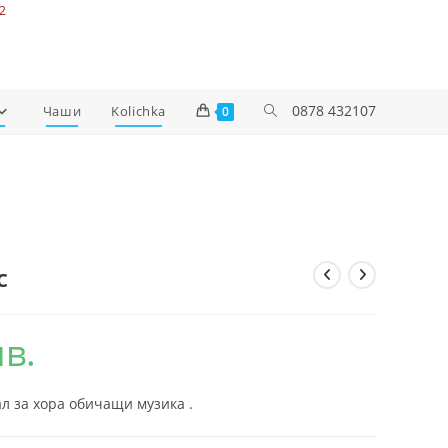
2
0878 432107
Чаши
Kolichka
0
c
лв.
л за хора обичащи музика .