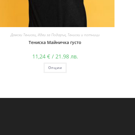
Дамски Тениски
,
Идеи за Подарък
,
Тениски и потници
Тениска Майничка густо
11,24
€
/ 21.98 лв.
Опции