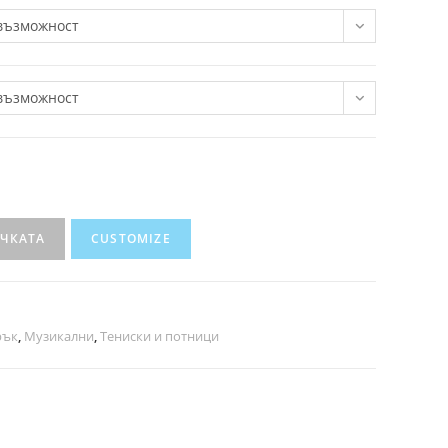
възможност
възможност
ИЧКАТА
CUSTOMIZE
рък
,
Музикални
,
Тениски и потници