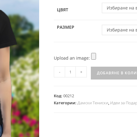
Избиране на 
ЦВЯТ
РАЗМЕР
Избиране на 
Upload an image:
-
+
ДОБАВЯНЕ В КОЛ
Код:
00212
Категории:
Дамски Тениски
,
Идеи за Пода