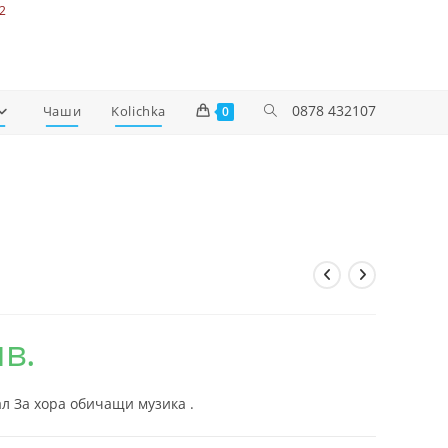
2
0878 432107
Чаши
Kolichka
0
лв.
л За хора обичащи музика .