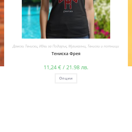
Дамски Тениски
,
Идеи за Подарък
,
Музикални
,
Тениски и потници
Тениска Фрея
11,24
€
/ 21.98 лв.
Опции