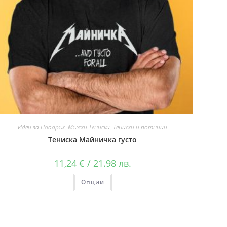
Идеи за Подарък
,
Мъжки Тениски
,
Тениски и потници
Тениска Майничка густо
11,24
€
/ 21.98 лв.
Опции