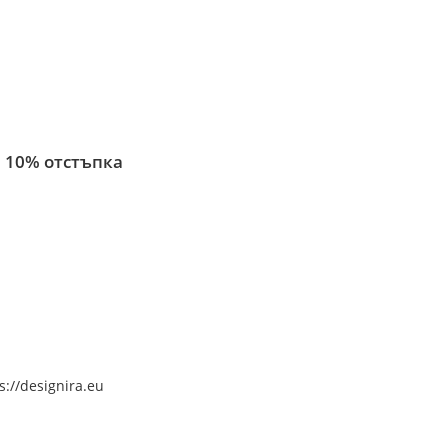
 10% отстъпка
s://designira.eu