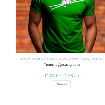
Идеи за Подарък
,
Музикални
,
Мъжки Тениски
,
Тениски и потници
Тениска Дръж здраво
11,24
€
/ 21.98 лв.
Опции