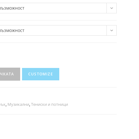
възможност
възможност
ИЧКАТА
CUSTOMIZE
рък
,
Музикални
,
Тениски и потници