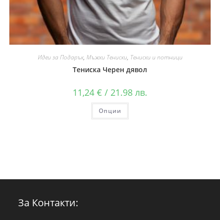
Идеи за Подарък
,
Мъжки Тениски
,
Тениски и потници
Тениска Черен дявол
11,24
€
/ 21.98 лв.
Опции
За Контакти: