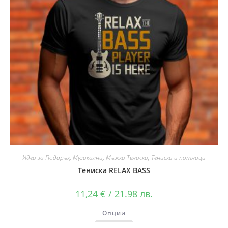
Идеи за Подарък
,
Музикални
,
Мъжки Тениски
,
Тениски и потници
Тениска RELAX BASS
11,24
€
/ 21.98 лв.
Опции