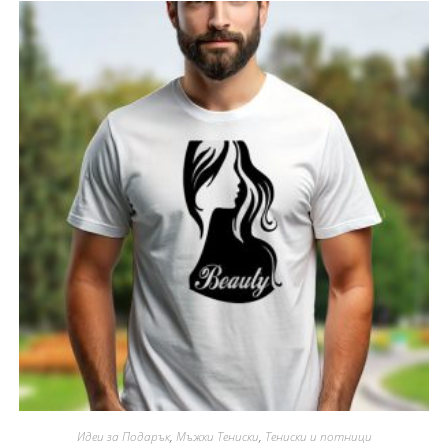
Идеи за Подарък
,
Мъжки Тениски
,
Тениски и потници