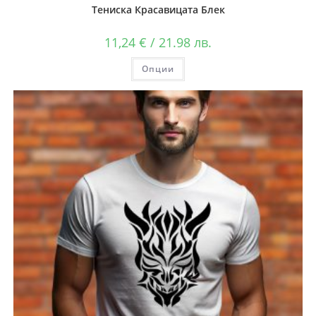
Тениска Красавицата Блек
11,24
€
/ 21.98 лв.
Опции