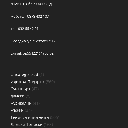
"ПРИНТ АЙ" 2008 ЕООД
моб. тел: 0878 432 107
тел: 032 66 42 21
Пловдив, ул. "Бетовен" 12
E-mail:
bg664221@abv.bg
Uncategorized
1
Идеи за Подарък
560
Суитшърт
47
дамски
8
музикални
41
мъжки
24
Тениски и потници
505
Дамски Тениски
163