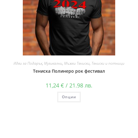
Идеи за Подарък
,
Музикални
,
Мъжки Тениски
,
Тениски и потници
Тениска Полинеро рок фестивал
11,24
€
/ 21.98 лв.
Опции