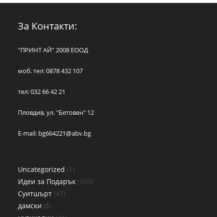
За Контакти:
"ПРИНТ АЙ" 2008 ЕООД
моб. тел: 0878 432 107
тел: 032 66 42 21
Пловдив, ул. "Бетовен" 12
E-mail:
bg664221@abv.bg
Uncategorized
1
Идеи за Подарък
560
Суитшърт
47
дамски
8