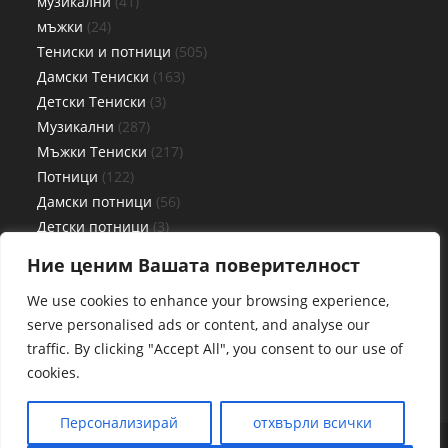
музикални
41
мъжки
24
Тениски и потници
505
Дамски Тениски
163
Детски Тениски
3
Музикални
287
Мъжки Тениски
217
Потници
122
Дамски потници
56
Детски потници
3
Мъжки потници
63
Ние ценим Вашата поверителност
Чаши
27
We use cookies to enhance your browsing experience,
serve personalised ads or content, and analyse our
traffic. By clicking "Accept All", you consent to our use of
cookies.
Персонализирай
отхвърли всички
Web By www.pcplovdiv.com