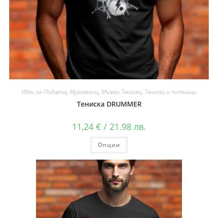
Идеи за Подарък
,
Музикални
,
Мъжки Тениски
,
Тениски и потници
Тениска DRUMMER
11,24
€
/ 21.98 лв.
Опции