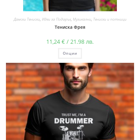
Дамски Тениски
,
Идеи за Подарък
,
Музикални
,
Тениски и потници
Тениска Фрея
11,24
€
/ 21.98 лв.
Опции