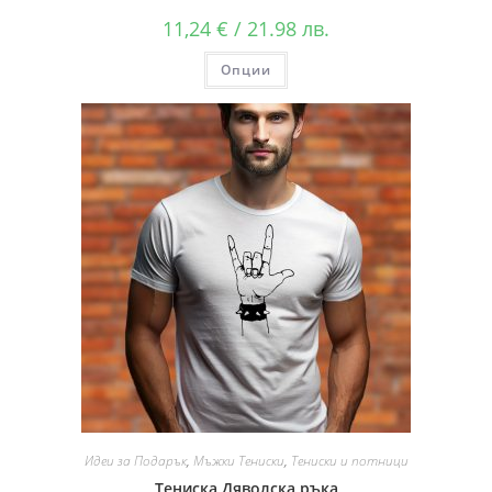
11,24
€
/ 21.98 лв.
Опции
Идеи за Подарък
,
Мъжки Тениски
,
Тениски и потници
Тениска Дяволска ръка