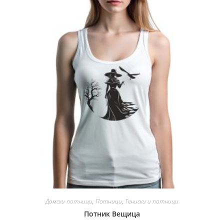
Дамски потници
,
Потници
,
Тениски и потници
Потник Вещица