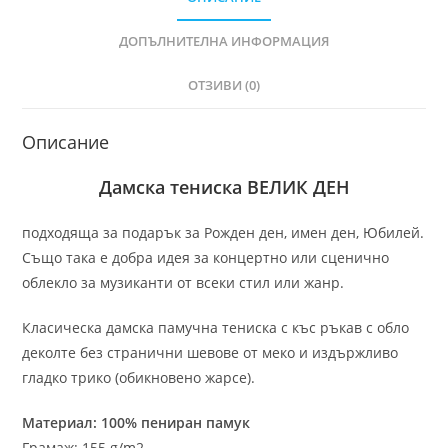
ДОПЪЛНИТЕЛНА ИНФОРМАЦИЯ
ОТЗИВИ (0)
Описание
Дамска тениска ВЕЛИК ДЕН
подходяща за подарък за Рожден ден, имен ден, Юбилей.
Също така е добра идея за концертно или сценично
облекло за музиканти от всеки стил или жанр.
Класическа дамска памучна тениска с къс ръкав с обло
деколте без странични шевове от меко и издържливо
гладко трико (обикновено жарсе).
Материал: 100% пениран памук
Грамаж: 155 g/m2