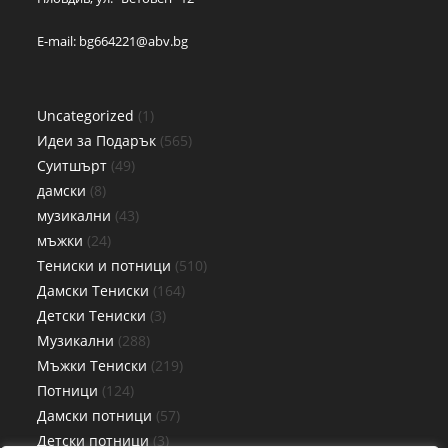
E-mail:
bg664221@abv.bg
Uncategorized
1
Идеи за Подарък
565
Суитшърт
49
дамски
8
музикални
43
мъжки
24
Тениски и потници
510
Дамски Тениски
164
Детски Тениски
3
Музикални
288
Мъжки Тениски
219
Потници
124
Дамски потници
57
Детски потници
3