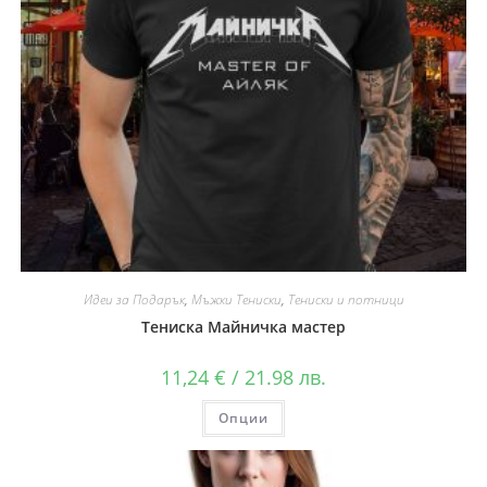
Идеи за Подарък
,
Мъжки Тениски
,
Тениски и потници
Тениска Майничка мастер
11,24
€
/ 21.98 лв.
Опции