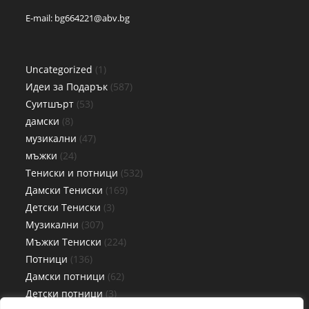
E-mail:
bg664221@abv.bg
Uncategorized
1
Идеи за Подарък
587
Суитшърт
53
дамски
8
музикални
47
мъжки
24
Тениски и потници
532
Дамски Тениски
169
Детски Тениски
3
Музикални
307
Мъжки Тениски
224
Потници
136
Дамски потници
62
Детски потници
3