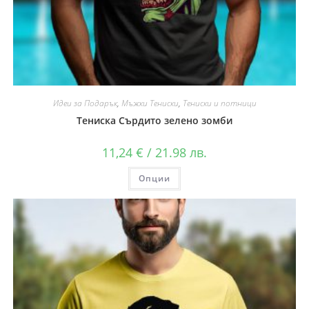
Идеи за Подарък
,
Мъжки Тениски
,
Тениски и потници
Тениска Сърдито зелено зомби
11,24
€
/ 21.98 лв.
Опции