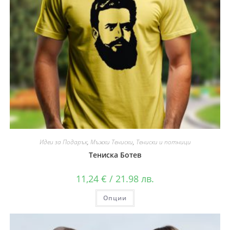
Идеи за Подарък
,
Мъжки Тениски
,
Тениски и потници
Тениска Ботев
11,24
€
/ 21.98 лв.
Опции