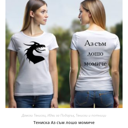
Дамски Тениски
,
Идеи за Подарък
,
Тениски и потници
Тениска Аз съм лошо момиче