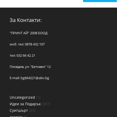
За Контакти:
"ПРИНТ АЙ" 2008 ЕООД
моб. тел: 0878 432 107
тел: 032 66 42 21
Пловдив, ул. "Бетовен" 12
E-mail:
bg664221@abv.bg
Uncategorized
1
Идеи за Подарък
587
Суитшърт
53
дамски
8