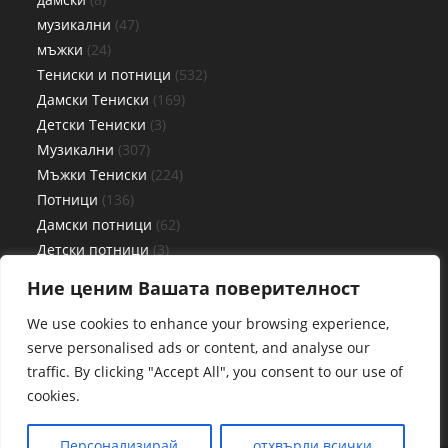
музикални
47
мъжки
24
Тениски и потници
532
Дамски Тениски
169
Детски Тениски
3
Музикални
307
Мъжки Тениски
224
Потници
136
Дамски потници
62
Детски потници
3
Мъжки потници
71
Ние ценим Вашата поверителност
Чаши
27
We use cookies to enhance your browsing experience,
serve personalised ads or content, and analyse our
traffic. By clicking "Accept All", you consent to our use of
cookies.
Персонализирай
отхвърли всички