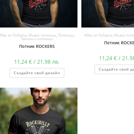
Идеи за Подарък
,
Мъжки потници
,
Потници
,
Идеи за Подарък
,
Мъжки пот
Тениски и потници
Потник ROCK
Потник ROCKERS
11,24
€
/ 21.9
11,24
€
/ 21.98 лв.
Създайте свой д
Създайте свой дизайн