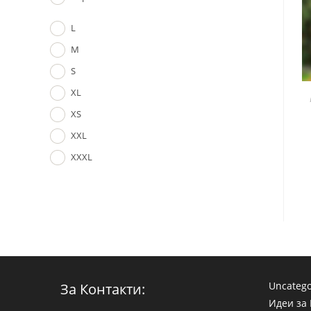
L
M
S
XL
XS
XXL
XXXL
Uncatego
За Контакти:
Идеи за