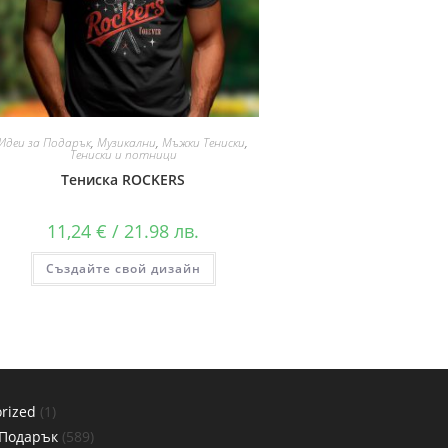
Идеи за Подарък
,
Музикални
,
Мъжки Тениски
,
Тениски и потници
Тениска ROCKERS
11,24
€
/ 21.98 лв.
Създайте свой дизайн
rized
1
 Подарък
589