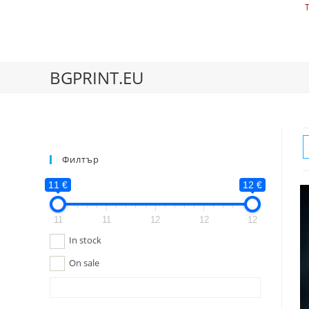
BGPRINT.EU
Филтър
11 €
12 €
11
11
12
12
12
In stock
On sale