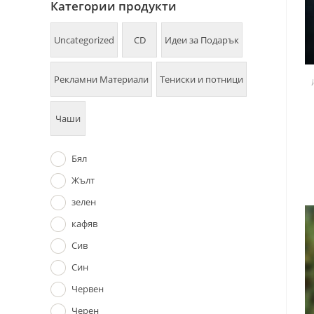
Категории продукти
Uncategorized
CD
Идеи за Подарък
Рекламни Материали
Тениски и потници
Чаши
Бял
Жълт
зелен
кафяв
Сив
Син
Червен
Черен