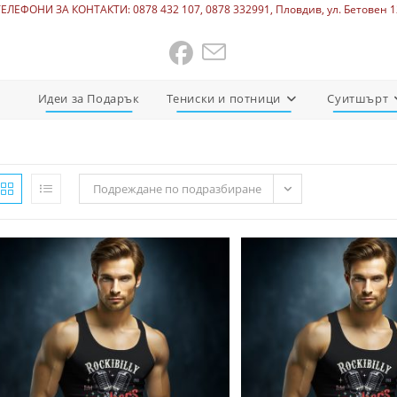
ТЕЛЕФОНИ ЗА КОНТАКТИ: 0878 432 107, 0878 332991, Пловдив, ул. Бетовен 1
Идеи за Подарък
Тениски и потници
Суитшърт
Подреждане по подразбиране