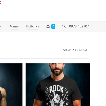
2
0878 432107
Чаши
Kolichka
0
VIEW:
12
24
ALL