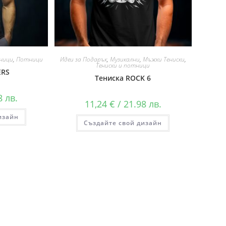
ници
,
Потници
Идеи за Подарък
,
Музикални
,
Мъжки Тениски
,
Тениски и потници
ERS
Тениска ROCK 6
8 лв.
11,24
€
/ 21.98 лв.
изайн
Създайте свой дизайн