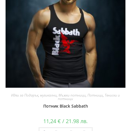
Идеи за Подарък
,
музикални
,
Мъжки потници
,
Потници
,
Тениски и
потници
Потник Black Sabbath
11,24
€
/ 21.98 лв.