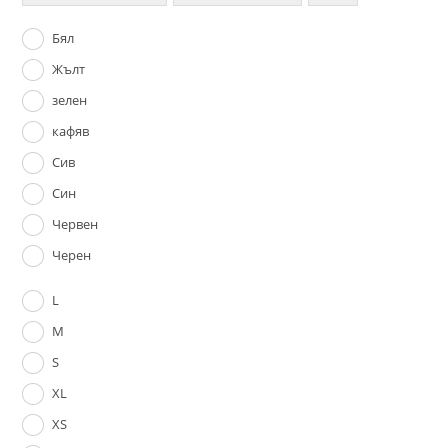
Бял
Жълт
зелен
кафяв
Сив
Син
Червен
Черен
L
M
S
XL
XS