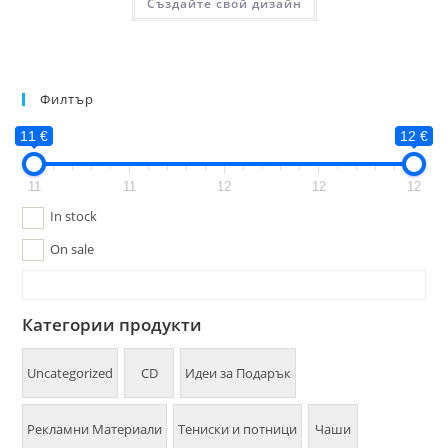
Създайте свой дизайн
Филтър
11 €
12 €
11
11
12
12
12
In stock
On sale
Категории продукти
Uncategorized
CD
Идеи за Подарък
Рекламни Материали
Тениски и потници
Чаши