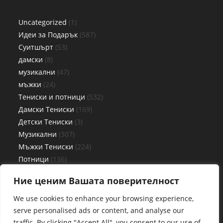
Uncategorized
1
Идеи за Подарък
587
Суитшърт
53
дамски
8
музикални
47
мъжки
24
Тениски и потници
532
Дамски Тениски
169
Детски Тениски
3
Музикални
307
Мъжки Тениски
224
Потници
136
Дамски потници
62
Ние ценим Вашата поверителност
Детски потници
3
Мъжки потници
71
We use cookies to enhance your browsing experience,
Чаши
27
serve personalised ads or content, and analyse our
traffic. By clicking "Accept All", you consent to our use of